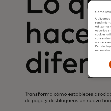
Lo qu
Cómo util
Utilizamos 
hace
rendimiento
utilizamos 
usuarios en
cookies uti
consentimi
aparece en 
Esto incluy
necesarias 
difere
Transforma cómo estableces asociac
de pago y desbloqueas un nuevo hori