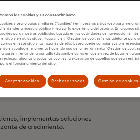
e nos
izamos las cookies y su consentimiento
cookies y tecnologías similares (“cookies”) en nuestros sitios web para mejorarl
, entender a nuestro público y realzar la experiencia del usuario. En algunos sit
cookies para mostrar publicidad basada en las actividades de navegación e inter
 el sitio y en otros sitios. Haga clic en “Gestión de cookies” más adelante para 
lizamos en este sitio y las razones de ello. Usted puede cambiar sus preferencia
ento en cualquier momento haciendo uso de la herramienta “Gestión de cookie
la parte inferior de la pantalla (disponible como enlace en vez de botón en algun
e rechazar algunas o todas las cookies, a excepción de aquellas que sean estri
para el funcionamiento del sitio.
ntes
Aceptar cookies
Rechazar todas
Gestión de cookies
iones, implementas soluciones
zonte de crecimiento.