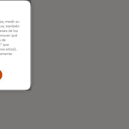
os, medir su
ios, también
eses de los
conocer qué
s de
s” que
os sitios).
ctamente