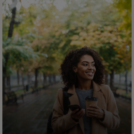
Para ti
Para empresas
Para el mundo
Para innovadores
Noticias y tendencias