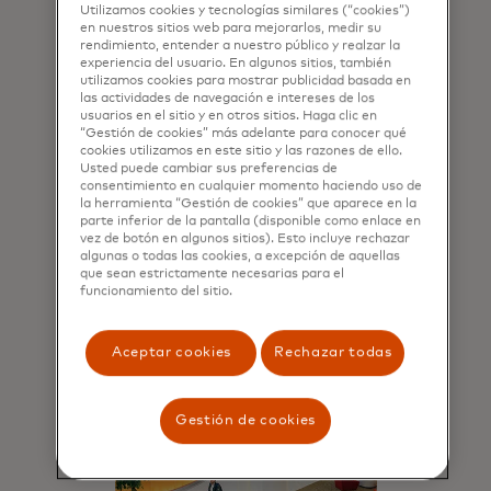
Utilizamos cookies y tecnologías similares (“cookies”)
en nuestros sitios web para mejorarlos, medir su
rendimiento, entender a nuestro público y realzar la
experiencia del usuario. En algunos sitios, también
utilizamos cookies para mostrar publicidad basada en
las actividades de navegación e intereses de los
usuarios en el sitio y en otros sitios. Haga clic en
Fuerza para el bien
“Gestión de cookies” más adelante para conocer qué
cookies utilizamos en este sitio y las razones de ello.
Contribuimos a la sostenibilidad
Usted puede cambiar sus preferencias de
consentimiento en cualquier momento haciendo uso de
económica a través de las personas,
la herramienta “Gestión de cookies” que aparece en la
la prosperidad y nuestro planeta.
parte inferior de la pantalla (disponible como enlace en
vez de botón en algunos sitios). Esto incluye rechazar
algunas o todas las cookies, a excepción de aquellas
que sean estrictamente necesarias para el
Conoce más
funcionamiento del sitio.
Aceptar cookies
Rechazar todas
Gestión de cookies