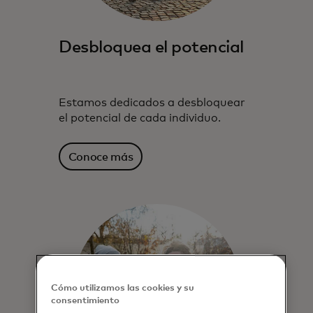
Desbloquea el potencial
Estamos dedicados a desbloquear
el potencial de cada individuo.
Conoce más
Cómo utilizamos las cookies y su
consentimiento