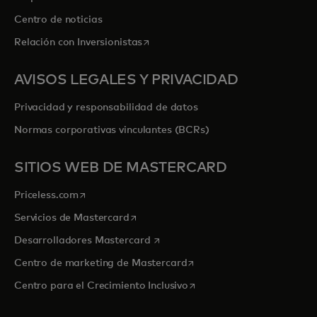
Centro de noticias
se abre en una pestaña nueva
Relación con Inversionistas
AVISOS LEGALES Y PRIVACIDAD
Privacidad y responsabilidad de datos
Normas corporativas vinculantes (BCRs)
SITIOS WEB DE MASTERCARD
se abre en una pestaña nueva
Priceless.com
se abre en una pestaña nueva
Servicios de Mastercard
se abre en una pestaña nueva
Desarrolladores Mastercard
se abre en una pestaña nu
Centro de marketing de Mastercard
se abre en una pestaña nu
Centro para el Crecimiento Inclusivo