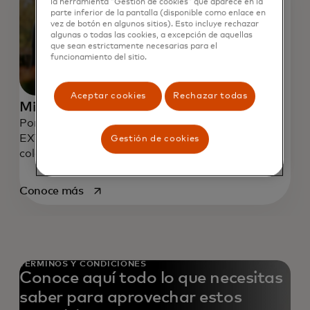
la herramienta “Gestión de cookies” que aparece en la
parte inferior de la pantalla (disponible como enlace en
vez de botón en algunos sitios). Esto incluye rechazar
algunas o todas las cookies, a excepción de aquellas
que sean estrictamente necesarias para el
funcionamiento del sitio.
Aceptar cookies
Rechazar todas
Mi comisariato
Por cada 10 USD de compras, recibe un sticker
EXTRA para completar la cartilla de
Gestión de cookies
coleccionables.
se abre en una pestaña nueva
Conoce más
TÉRMINOS Y CONDICIONES
Conoce aquí todo lo que necesitas
saber para aprovechar estos