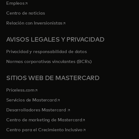
se abre en una pestaña nueva
Empleos
Centro de noticias
se abre en una pestaña nueva
Relación con Inversionistas
AVISOS LEGALES Y PRIVACIDAD
Privacidad y responsabilidad de datos
Normas corporativas vinculantes (BCRs)
SITIOS WEB DE MASTERCARD
se abre en una pestaña nueva
Priceless.com
se abre en una pestaña nueva
Servicios de Mastercard
se abre en una pestaña nueva
Desarrolladores Mastercard
se abre en una pestaña nu
Centro de marketing de Mastercard
se abre en una pestaña nu
Centro para el Crecimiento Inclusivo