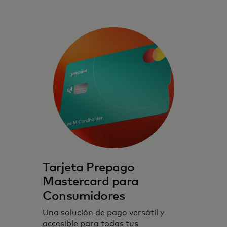
Tarjeta Prepago
Mastercard para
Consumidores
Tarjetas prepago que priorizan
experiencias digitales seguras, protegidas
Una solución de pago versátil y
accesible para todas tus
y sin interrupciones.