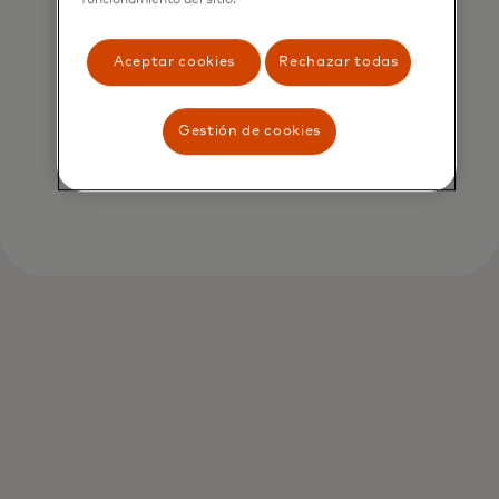
Tarjetas de regalo e
Aceptar cookies
Rechazar todas
incentivos
Facilita el dar, usar y celebrar con
Gestión de cookies
tarjetas prepagadas flexibles y
seguras.
Lo que ofrecemos
Disfruta del poder de Mastercard con la
confianza de una tarjeta prepagada.