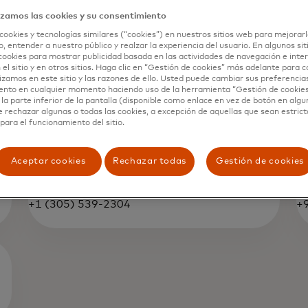
izamos las cookies y su consentimiento
cookies y tecnologías similares (“cookies”) en nuestros sitios web para mejorarl
, entender a nuestro público y realzar la experiencia del usuario. En algunos sit
cookies para mostrar publicidad basada en las actividades de navegación e inter
Emilia Businskas
B
 el sitio y en otros sitios. Haga clic en “Gestión de cookies” más adelante para 
lizamos en este sitio y las razones de ello. Usted puede cambiar sus preferencia
Canadá
As
ento en cualquier momento haciendo uso de la herramienta “Gestión de cookie
Emilija.Businskas@mastercard.com
B
la parte inferior de la pantalla (disponible como enlace en vez de botón en algun
+1 (437) 244-6282
+
e rechazar algunas o todas las cookies, a excepción de aquellas que sean estri
para el funcionamiento del sitio.
Janet Rivera-Hernández
B
Aceptar cookies
Rechazar todas
Gestión de cookies
América Latina y el Caribe
Or
Janet.Rivera-Hernandez@mastercard.com
B
+1 (305) 539-2304
+9