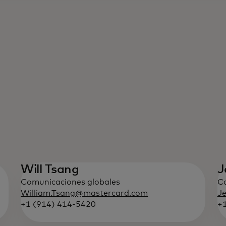
Will Tsang
J
Comunicaciones globales
Co
William.Tsang@mastercard.com
Je
+1 (914) 414-5420
+