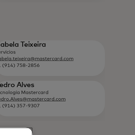
zabela Teixeira
rvicios
abela.teixeira@mastercard.com
1 (914) 758-2856
edro Alves
cnología Mastercard
edro.Alves@mastercard.com
1 (914) 357-9307