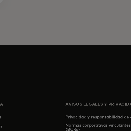
SA
AVISOS LEGALES Y PRIVACID
de
Privacidad y responsabilidad de
Normas corporativas vinculantes
se abre en una pestaña nueva
(BCRs)