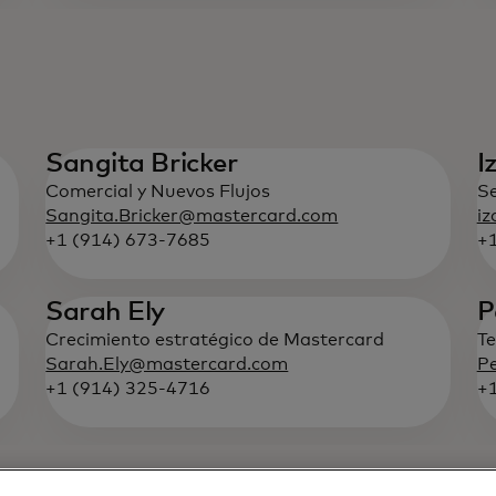
Sangita Bricker
I
Comercial y Nuevos Flujos
Se
Sangita.Bricker@mastercard.com
iz
+1 (914) 673-7685
+
Sarah Ely
P
Crecimiento estratégico de Mastercard
Te
Sarah.Ely@mastercard.com
P
+1 (914) 325-4716
+