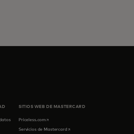
AD
SITIOS WEB DE MASTERCARD
se abre en una pestaña nueva
 datos
Priceless.com
se abre en una pestaña nueva
Servicios de Mastercard