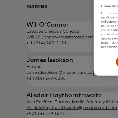
Cómo util
REGIONES
Utilizamos 
rendimiento
utilizamos 
Will O'Connor
usuarios en
cookies uti
Estados Unidos y Canadá
consentimi
Will.O'Connor@mastercard.com
aparece en 
+ 1 (914) 249-2121
Esto incluy
necesarias 
James Issokson
Europa
James.Issokson@mastercard.com
+1 (914) 249-6286
Alisdair Haythornthwaite
Asia Pacífico, Europa, Medio Oriente y África
Alisdair.Haythornthwaite@
mastercard.com
+971 (4) 279 1642