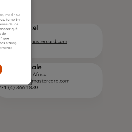
os, medir su
ios, también
eses de los
arkha Patel
conocer qué
s de
ia Pacífico
s” que
arkha.Patel@mastercard.com
os sitios).
65 6390-6012
ctamente
aiba Upmale
iente Medio y África
aiba.Upmale@mastercard.com
71 (4) 366 1830