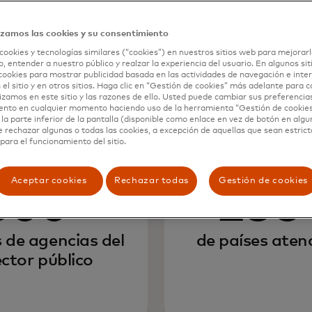
izamos las cookies y su consentimiento
cookies y tecnologías similares (“cookies”) en nuestros sitios web para mejorarl
, entender a nuestro público y realzar la experiencia del usuario. En algunos sit
cookies para mostrar publicidad basada en las actividades de navegación e inter
 el sitio y en otros sitios. Haga clic en “Gestión de cookies” más adelante para 
lizamos en este sitio y las razones de ello. Usted puede cambiar sus preferencia
ento en cualquier momento haciendo uso de la herramienta “Gestión de cookie
la parte inferior de la pantalla (disponible como enlace en vez de botón en algun
e rechazar algunas o todas las cookies, a excepción de aquellas que sean estri
para el funcionamiento del sitio.
Aceptar cookies
Rechazar todas
Gestión de cookies
300+
135
s de agencias del
de países aten
ector público