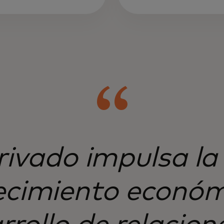
privado impulsa la
recimiento económ