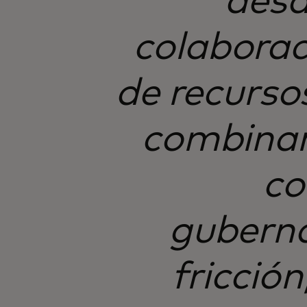
desa
colaborac
de recurso
combinar
co
guberna
fricción