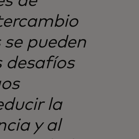
es de
ntercambio
s se pueden
 desafíos
gos
ducir la
ncia y al