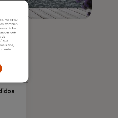
os, medir su
ios, también
eses de los
conocer qué
s de
s” que
os sitios).
ctamente
+
didos