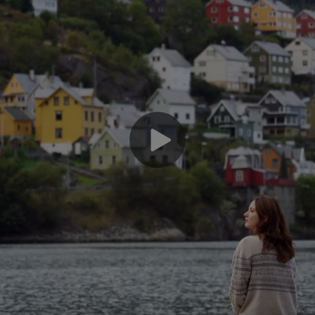
Ob
dig
ser
in
pa
qu
efi