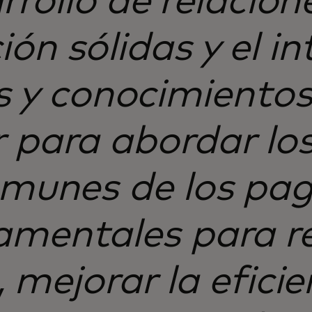
rrollo de relacion
ión sólidas y el i
s y conocimiento
 para abordar los
munes de los pa
mentales para re
, mejorar la eficie