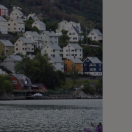
serva cómo la
italización de los
vicios públicos y el uso de
formación de datos
tentados pueden hacer
e los gobiernos sean más
cientes y efectivos.