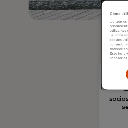
Cómo util
Utilizamos 
rendimiento
utilizamos 
usuarios en
cookies uti
consentimi
aparece en 
Esto incluy
necesarias 
socio
s