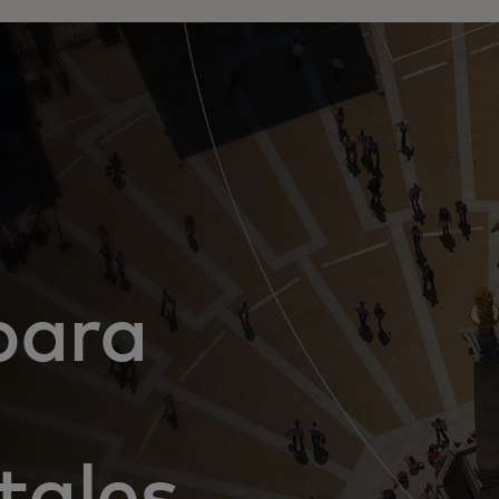
para
tales