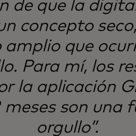
n de que la digita
 un concepto seco,
 amplio que ocurr
lo. Para mí, los r
r la aplicación G
2 meses son una f
orgullo”.