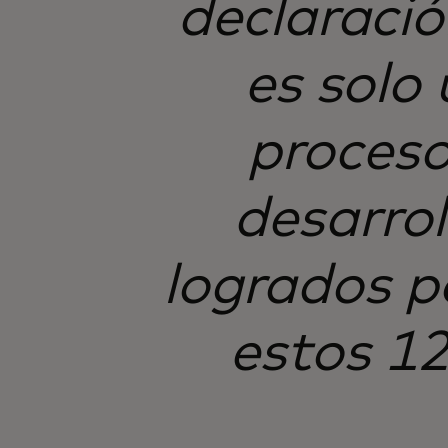
declaració
es solo
proceso
desarrol
logrados po
estos 1