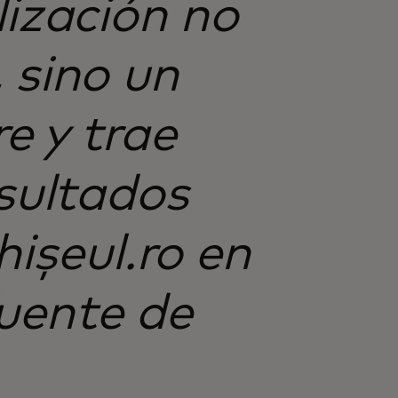
lización no
 sino un
e y trae
esultados
hișeul.ro en
uente de