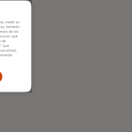
 de
icios
otencial de
os, medir su
e tanto para los
ios, también
eses de los
dministradores.
conocer qué
s de
s” que
os sitios).
ctamente