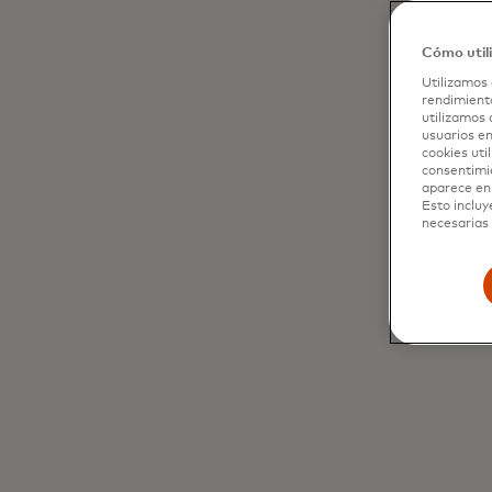
Cómo util
Utilizamos 
rendimiento
utilizamos 
usuarios en
cookies uti
consentimi
aparece en 
Esto incluy
necesarias 