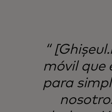
“ [Ghișeul
móvil que 
para simpl
nosotro