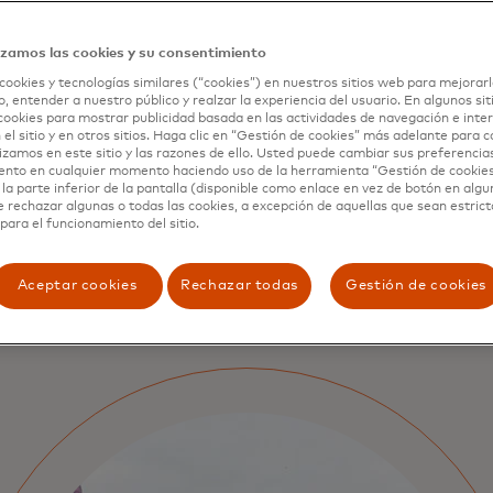
recaudación
ingresos
La digitalización de los serv
izamos las cookies y su consentimiento
gubernamentales tiene el p
cookies y tecnologías similares (“cookies”) en nuestros sitios web para mejorarl
desbloquear un valor enorm
, entender a nuestro público y realzar la experiencia del usuario. En algunos sit
cookies para mostrar publicidad basada en las actividades de navegación e inter
ciudadanos como para los a
 el sitio y en otros sitios. Haga clic en “Gestión de cookies” más adelante para 
lizamos en este sitio y las razones de ello. Usted puede cambiar sus preferencia
ento en cualquier momento haciendo uso de la herramienta “Gestión de cookie
la parte inferior de la pantalla (disponible como enlace en vez de botón en algun
e rechazar algunas o todas las cookies, a excepción de aquellas que sean estri
para el funcionamiento del sitio.
Aceptar cookies
Rechazar todas
Gestión de cookies