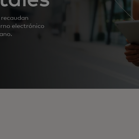
s recaudan
erno electrónico
dano.