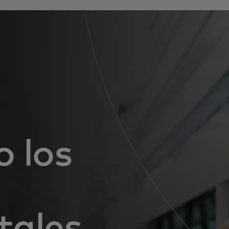
o los
tales