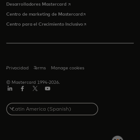
se abre en una pestaña nueva
Desarrolladores Mastercard
se abre en una pestaña nu
Centro de marketing de Mastercard
se abre en una pestaña nu
Centro para el Crecimiento Inclusivo
Privacidad
Terms
Manage cookies
© Mastercard 1994-2026.
LinkedIn
Facebook
Twitter/X
YouTube
Select
a
country