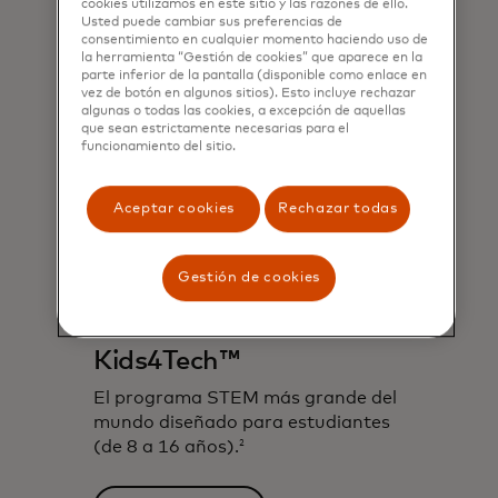
cookies utilizamos en este sitio y las razones de ello.
Usted puede cambiar sus preferencias de
consentimiento en cualquier momento haciendo uso de
la herramienta “Gestión de cookies” que aparece en la
parte inferior de la pantalla (disponible como enlace en
vez de botón en algunos sitios). Esto incluye rechazar
algunas o todas las cookies, a excepción de aquellas
que sean estrictamente necesarias para el
funcionamiento del sitio.
Aceptar cookies
Rechazar todas
Gestión de cookies
Kids4Tech™
El programa STEM más grande del
mundo diseñado para estudiantes
(de 8 a 16 años).
2