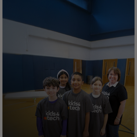
Para ti
Para empresas
Para el mundo
Para innovadores
Noticias y tendencias