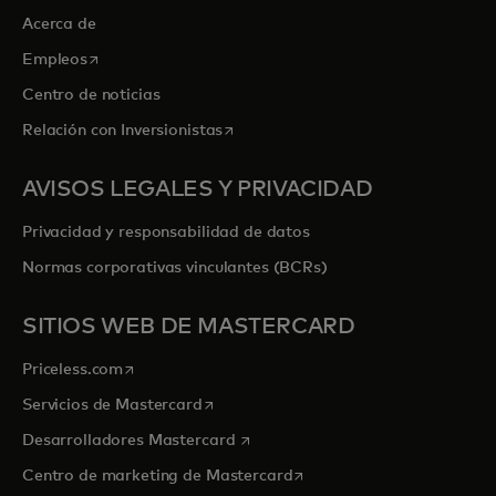
Acerca de
se abre en una pestaña nueva
Empleos
Centro de noticias
se abre en una pestaña nueva
Relación con Inversionistas
AVISOS LEGALES Y PRIVACIDAD
Privacidad y responsabilidad de datos
Normas corporativas vinculantes (BCRs)
SITIOS WEB DE MASTERCARD
se abre en una pestaña nueva
Priceless.com
se abre en una pestaña nueva
Servicios de Mastercard
se abre en una pestaña nueva
Desarrolladores Mastercard
se abre en una pestaña nu
Centro de marketing de Mastercard