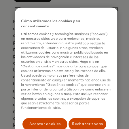
Nota: El tipo de cambio y el importe
Cómo utilizamos las cookies y su
consentimiento
convertido son solo indicativos e incluyen la
Utilizamos cookies y tecnologías similares (“cookies”)
comisión bancaria que ingresaste. Tu banco
en nuestros sitios web para mejorarlos, medir su
puede o no usar las tasas de conversión de
rendimiento, entender a nuestro público y realzar la
experiencia del usuario. En algunos sitios, también
moneda de Mastercard para facturarte y
utilizamos cookies para mostrar publicidad basada en
puede imponer tarifas adicionales en relación
las actividades de navegación e intereses de los
usuarios en el sitio y en otros sitios. Haga clic en
con las transacciones en moneda extranjera.
“Gestión de cookies” más adelante para conocer qué
Las tasas de conversión de divisas son
cookies utilizamos en este sitio y las razones de ello.
Usted puede cambiar sus preferencias de
específicas para la fecha y hora en que tu
consentimiento en cualquier momento haciendo uso de
banco autoriza la transacción (que
la herramienta “Gestión de cookies” que aparece en la
parte inferior de la pantalla (disponible como enlace en
generalmente ocurre en el punto de
vez de botón en algunos sitios). Esto incluye rechazar
venta/interacción). Si Mastercard no puede
algunas o todas las cookies, a excepción de aquellas
que sean estrictamente necesarias para el
aplicar la tasa de conversión de moneda en el
funcionamiento del sitio.
momento de la autorización, Mastercard
aplicará la tasa de conversión de moneda en
Aceptar cookies
Rechazar todas
la fecha y hora en que se procese la