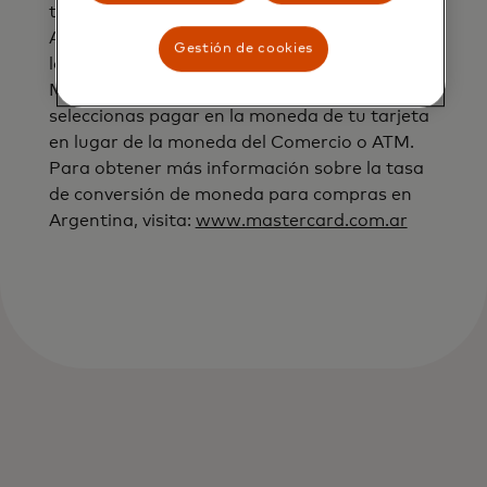
transacción. Si el comercio o el operador del
ATM convierte tu transacción, no se aplicarán
Gestión de cookies
las tasas de conversión de moneda de
Mastercard. Esto suele ocurrir cuando
seleccionas pagar en la moneda de tu tarjeta
en lugar de la moneda del Comercio o ATM.
Para obtener más información sobre la tasa
de conversión de moneda para compras en
Argentina, visita:
www.mastercard.com.ar