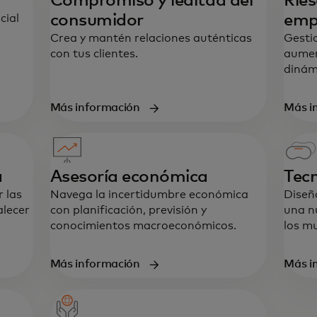
Compromiso y lealtad del
Ries
consumidor
emp
cial
Crea y mantén relaciones auténticas
Gesti
con tus clientes.
aumen
dinám
Más información
Más i
a
Asesoría económica
Tecn
 las
Navega la incertidumbre económica
Diseñ
alecer
con planificación, previsión y
una n
conocimientos macroeconómicos.
los mu
Más información
Más i