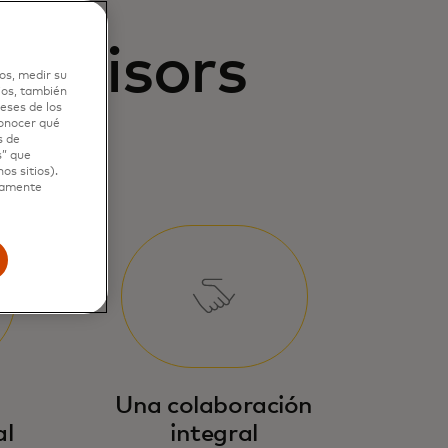
Advisors
os, medir su
ios, también
eses de los
conocer qué
s de
s” que
os sitios).
ctamente
Una colaboración
al
integral