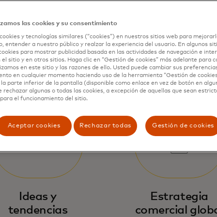
de Mastercard 
izamos las cookies y su consentimiento
cookies y tecnologías similares (“cookies”) en nuestros sitios web para mejorarl
, entender a nuestro público y realzar la experiencia del usuario. En algunos sit
cookies para mostrar publicidad basada en las actividades de navegación e inter
 el sitio y en otros sitios. Haga clic en “Gestión de cookies” más adelante para 
lizamos en este sitio y las razones de ello. Usted puede cambiar sus preferencia
ento en cualquier momento haciendo uso de la herramienta “Gestión de cookie
la parte inferior de la pantalla (disponible como enlace en vez de botón en algun
e rechazar algunas o todas las cookies, a excepción de aquellas que sean estri
para el funcionamiento del sitio.
Aceptar cookies
Rechazar todas
Gestión de cookies
Ideas y
Estrategia
tendencias
comercial glob