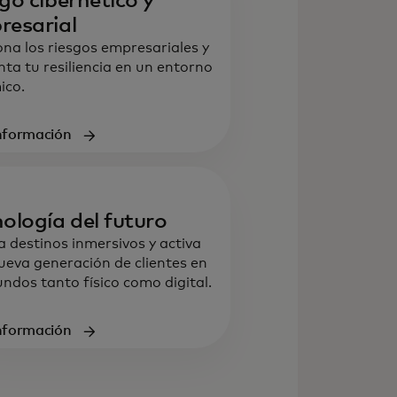
go cibernético y
resarial
ona los riesgos empresariales y
ta tu resiliencia en un entorno
ico.
nformación
ología del futuro
a destinos inmersivos y activa
ueva generación de clientes en
ndos tanto físico como digital.
nformación