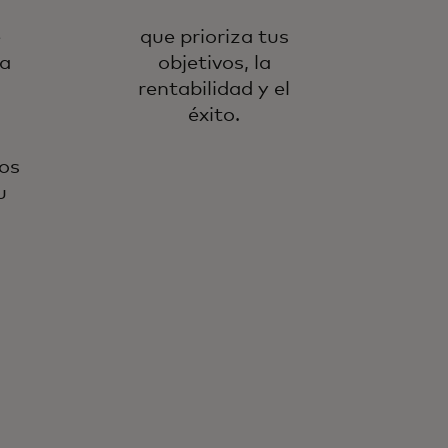
e
que prioriza tus
ia
objetivos, la
rentabilidad y el
éxito.
os
u