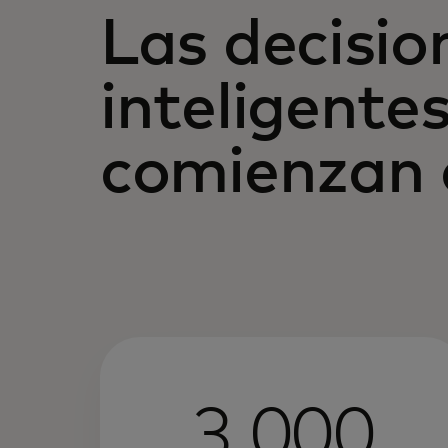
Las decisi
inteligente
comienzan 
3 000