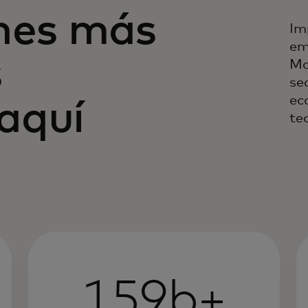
ones más
Im
em
s
Ma
sec
ec
aquí
te
159b+