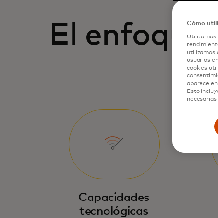
El enfoque 
Cómo util
Utilizamos 
rendimiento
utilizamos 
usuarios en
cookies uti
consentimi
aparece en 
Esto incluy
necesarias 
Capacidades
tecnológicas