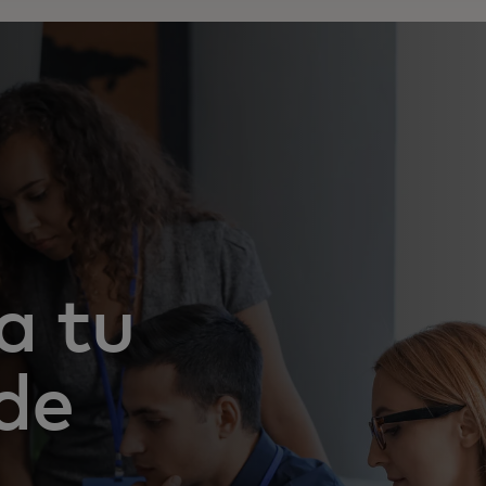
a tu
de