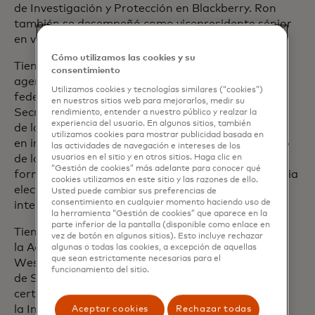
de Investigación y Protección en Blackberry. Ron
también se desempeñó como vicepresidente sénior
en varias áreas de Bank of America.
Cómo utilizamos las cookies y su
Tiene una amplia experiencia trabajando con
consentimiento
agencias de aplicación de la ley internacionales y
Utilizamos cookies y tecnologías similares (“cookies”)
federales como agente especial en el Servicio
en nuestros sitios web para mejorarlos, medir su
Secreto de los EE. UU. y como oficial en el Ejército
rendimiento, entender a nuestro público y realzar la
experiencia del usuario. En algunos sitios, también
de los EE. UU. Con el Servicio Secreto, Ron trabajó
utilizamos cookies para mostrar publicidad basada en
en investigaciones de protección y fraude. Fue uno
las actividades de navegación e intereses de los
de los primeros agentes en recibir capacitación
usuarios en el sitio y en otros sitios. Haga clic en
“Gestión de cookies” más adelante para conocer qué
formal sobre la incautación y el análisis de evidencia
cookies utilizamos en este sitio y las razones de ello.
electrónica y trabajó en varias investigaciones
Usted puede cambiar sus preferencias de
consentimiento en cualquier momento haciendo uso de
internacionales de delitos cibernéticos.
la herramienta “Gestión de cookies” que aparece en la
parte inferior de la pantalla (disponible como enlace en
Tiene una licenciatura en ingeniería mecánica de
vez de botón en algunos sitios). Esto incluye rechazar
la Academia Militar de los Estados Unidos en
algunas o todas las cookies, a excepción de aquellas
que sean estrictamente necesarias para el
West Point, se graduó de la Academia Ejecutiva
funcionamiento del sitio.
de Seguridad Nacional del FBI y tiene una
certificación de posgrado en Aseguramiento de
la Información de la Universidad George
Aceptar cookies
Rechazar todas