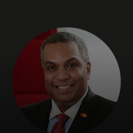
Para ti
Para empresas
Para el mundo
Para innovadores
Noticias y tendencias