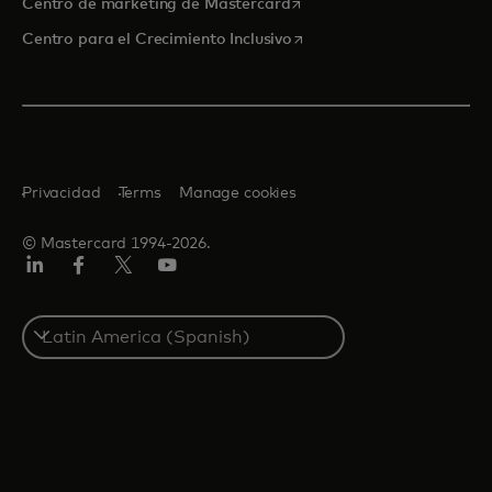
se abre en una pestaña nu
Centro de marketing de Mastercard
se abre en una pestaña nu
Centro para el Crecimiento Inclusivo
Privacidad
Terms
Manage cookies
© Mastercard 1994-2026.
LinkedIn
Facebook
Twitter/X
YouTube
Select
a
country