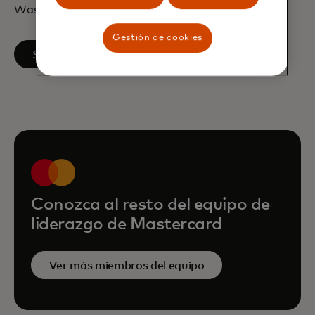
Washington.
Gestión de cookies
se abre en una pestaña nueva
Síguenos en LinkedIn
Conozca al resto del equipo de
liderazgo de Mastercard
Ver más miembros del equipo