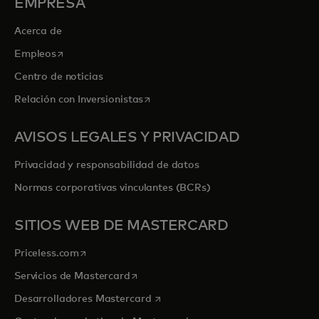
EMPRESA
Acerca de
se abre en una pestaña nueva
Empleos
Centro de noticias
se abre en una pestaña nueva
Relación con Inversionistas
AVISOS LEGALES Y PRIVACIDAD
Privacidad y responsabilidad de datos
Normas corporativas vinculantes (BCRs)
SITIOS WEB DE MASTERCARD
se abre en una pestaña nueva
Priceless.com
se abre en una pestaña nueva
Servicios de Mastercard
se abre en una pestaña nueva
Desarrolladores Mastercard