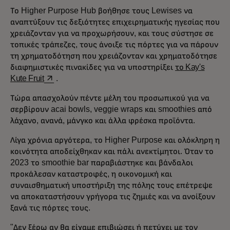
Το Higher Purpose Hub βοήθησε τους Lewises να
αναπτύξουν τις δεξιότητες επιχειρηματικής ηγεσίας που
χρειάζονταν για να προχωρήσουν, και τους σύστησε σε
τοπικές τράπεζες, τους άνοιξε τις πόρτες για να πάρουν
τη χρηματοδότηση που χρειάζονταν και χρηματοδότησε
διαφημιστικές πινακίδες για να υποστηρίξει
το Kay's
opens in a new tab
Kute Fruit
.
Τώρα απασχολούν πέντε μέλη του προσωπικού για να
σερβίρουν acai bowls, veggie wraps και smoothies από
λάχανο, ανανά, μάνγκο και άλλα φρέσκα προϊόντα.
Λίγα χρόνια αργότερα, το Higher Purpose και ολόκληρη η
κοινότητα αποδείχθηκαν και πάλι ανεκτίμητοι. Όταν το
2023 το smoothie bar παραβιάστηκε και βάνδαλοι
προκάλεσαν καταστροφές, η οικονομική και
συναισθηματική υποστήριξη της πόλης τους επέτρεψε
να αποκαταστήσουν γρήγορα τις ζημιές και να ανοίξουν
ξανά τις πόρτες τους.
"Δεν ξέρω αν θα είχαμε επιβιώσει ή πετύχει με τον