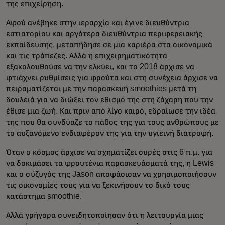
της επιχείρηση.
Αφού ανέβηκε στην ιεραρχία και έγινε διευθύντρια
εστιατορίου και αργότερα διευθύντρια περιφερειακής
εκπαίδευσης, μεταπήδησε σε μια καριέρα στα οικονομικά
και τις τράπεζες. Αλλά η επιχειρηματικότητα
εξακολουθούσε να την ελκύει, και το 2018 άρχισε να
φτιάχνει ρυθμίσεις για φρούτα και στη συνέχεια άρχισε να
πειραματίζεται με την παρασκευή smoothies μετά τη
δουλειά για να διώξει τον εθισμό της στη ζάχαρη που την
έθισε μια ζωή. Και πριν από λίγο καιρό, εδραίωσε την ιδέα
της που θα συνδύαζε το πάθος της για τους ανθρώπους με
το αυξανόμενο ενδιαφέρον της για την υγιεινή διατροφή.
Όταν ο κόσμος άρχισε να σχηματίζει ουρές στις 6 π.μ. για
να δοκιμάσει τα φρουτένια παρασκευάσματά της, η Lewis
και ο σύζυγός της Jason αποφάσισαν να χρησιμοποιήσουν
τις οικονομίες τους για να ξεκινήσουν το δικό τους
κατάστημα smoothie.
Αλλά γρήγορα συνειδητοποίησαν ότι η λειτουργία μιας