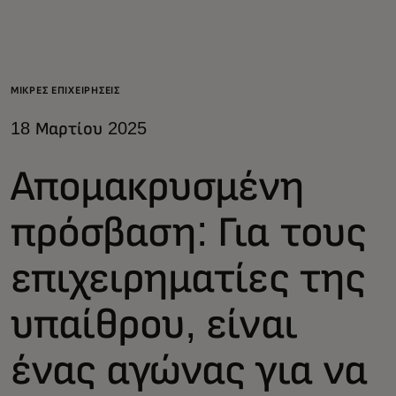
Για εσάς
Για επιχειρήσεις
ΜΙΚΡΈΣ ΕΠΙΧΕΙΡΉΣΕΙΣ
18 Μαρτίου 2025
Για τον κόσμο
Απομακρυσμένη
Για καινοτόμους
πρόσβαση: Για τους
Νέα και τάσεις
επιχειρηματίες της
υπαίθρου, είναι
ένας αγώνας για να