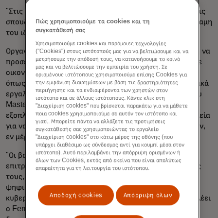
"Στις αγροτικές κοινότητες, οι άνθρωποι έχουν αυτές τις
Πώς χρησιμοποιούμε τα cookies και τη
σπουδαίες ιδέες, αλλά είναι δύσκολο να χτίσουν τη δύναμη
συγκατάθεσή σας
του ιδιοκτήτη μιας επιχείρησης", λέει ο Villagrán.
Χρησιμοποιούμε cookies και παρόμοιες τεχνολογίες
Οργανισμοί όπως το Rural LISC είναι σε μοναδική θέση να
("Cookies") στους ιστότοπούς μας για να βελτιώσουμε και να
μετρήσουμε την απόδοσή τους, να κατανοήσουμε το κοινό
προσεγγίσουν αυτούς τους επιχειρηματίες - όχι μόνο με
μας και να βελτιώσουμε την εμπειρία του χρήστη. Σε
οικονομική πρόσβαση, αλλά και με τεχνική υποστήριξη,
ορισμένους ιστότοπους χρησιμοποιούμε επίσης Cookies για
την εμφάνιση διαφημίσεων με βάση τις δραστηριότητες
όπως η ψηφιακή αναβάθμιση και η πρόσβαση σε ψηφιακά
περιήγησης και τα ενδιαφέροντα των χρηστών στον
εργαλεία, λέει ο Sandy Fernandez, ο οποίος ηγείται του
ιστότοπο και σε άλλους ιστότοπους. Κάντε κλικ στη
Mastercard Strive στις ΗΠΑ, το οποίο στοχεύει να
"Διαχείριση cookies" που βρίσκεται παρακάτω για να μάθετε
ποια cookies χρησιμοποιούμε σε αυτόν τον ιστότοπο και
εξοπλίσει τις μικρές επιχειρήσεις με τα ψηφιακά εργαλεία
γιατί. Μπορείτε πάντα να αλλάξετε τις προτιμήσεις
για να οικοδομήσουν ανθεκτικότητα και να αναπτυχθούν,
συγκατάθεσής σας χρησιμοποιώντας το εργαλείο
εν μέρει μέσω συνεργασιών με CDFI.
"Διαχείριση cookies" στο κάτω μέρος της οθόνης (που
υπάρχει διαθέσιμο ως σύνδεσμος αντί για κουμπί μέσα στον
ιστότοπο). Αυτό περιλαμβάνει την απόρριψη ορισμένων ή
"Οι βαθιά ριζωμένες τοπικές τους σχέσεις τους
όλων των Cookies, εκτός από εκείνα που είναι απολύτως
επιτρέπουν να προσαρμόζουν λύσεις για τις κοινότητές
απαραίτητα για τη λειτουργία του ιστότοπου.
τους, βοηθώντας στην αποτελεσματικότερη ανάπτυξη
ψηφιακών συστημάτων πληρωμών, πόρων
Αποδοχή cookies
Απόρριψη όλων
κυβερνοασφάλειας και άλλων τεχνολογικών λύσεων", λέει
ο Fernandez. "Η κοινοτικοκεντρική τους προσέγγιση