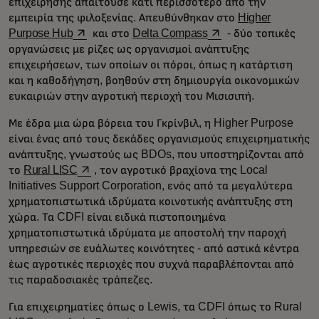
επιχείρησης απαιτούσε κάτι περισσότερο από την
εμπειρία της φιλοξενίας. Απευθύνθηκαν στο
Higher
opens in a new tab
opens in a new tab
Purpose Hub
και στο
Delta Compass
- δύο τοπικές
οργανώσεις με ρίζες ως οργανισμοί ανάπτυξης
επιχειρήσεων, των οποίων οι πόροι, όπως η κατάρτιση
και η καθοδήγηση, βοηθούν στη δημιουργία οικονομικών
ευκαιριών στην αγροτική περιοχή του Μισισιπή.
Με έδρα μια ώρα βόρεια του Γκρίνβιλ, η Higher Purpose
είναι ένας από τους δεκάδες οργανισμούς επιχειρηματικής
ανάπτυξης, γνωστούς ως BDOs, που υποστηρίζονται από
opens in a new tab
το
Rural LISC
, τον αγροτικό βραχίονα της Local
Initiatives Support Corporation, ενός από τα μεγαλύτερα
χρηματοπιστωτικά ιδρύματα κοινοτικής ανάπτυξης στη
χώρα. Τα CDFI είναι ειδικά πιστοποιημένα
χρηματοπιστωτικά ιδρύματα με αποστολή την παροχή
υπηρεσιών σε ευάλωτες κοινότητες - από αστικά κέντρα
έως αγροτικές περιοχές που συχνά παραβλέπονται από
τις παραδοσιακές τράπεζες.
Για επιχειρηματίες όπως ο Lewis, τα CDFI όπως το Rural