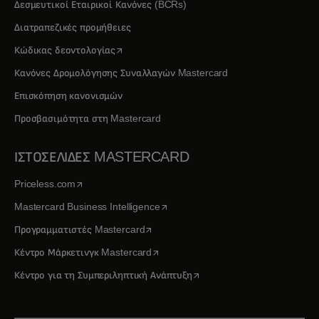
Δεσμευτικοί Εταιρικοί Κανόνες (BCRs)
Διατραπεζικές προμήθειες
opens in a new tab
Κώδικας δεοντολογίας
Κανόνες Δρομολόγησης Συναλλαγών Mastercard
Επισκόπηση κανονισμών
Προσβασιμότητα στη Mastercard
ΙΣΤΟΣΕΛΙΔΕΣ MASTERCARD
opens in a new tab
Priceless.com
opens in a new tab
Mastercard Business Intelligence
opens in a new tab
Προγραμματιστές Mastercard
opens in a new tab
Κέντρο Μάρκετινγκ Mastercard
opens in a new tab
Κέντρο για τη Συμπεριληπτική Ανάπτυξη