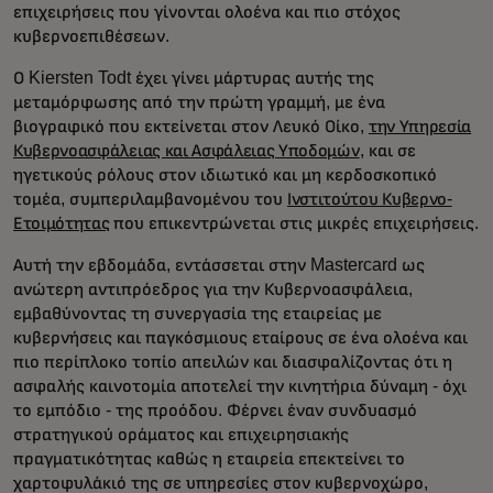
επιχειρήσεις που γίνονται ολοένα και πιο στόχος
κυβερνοεπιθέσεων.
Ο Kiersten Todt έχει γίνει μάρτυρας αυτής της
μεταμόρφωσης από την πρώτη γραμμή, με ένα
βιογραφικό που εκτείνεται στον Λευκό Οίκο,
την Υπηρεσία
Κυβερνοασφάλειας και Ασφάλειας Υποδομών
, και σε
ηγετικούς ρόλους στον ιδιωτικό και μη κερδοσκοπικό
τομέα, συμπεριλαμβανομένου του
Ινστιτούτου Κυβερνο-
Ετοιμότητας
που επικεντρώνεται στις μικρές επιχειρήσεις.
Αυτή την εβδομάδα, εντάσσεται στην Mastercard ως
ανώτερη αντιπρόεδρος για την Κυβερνοασφάλεια,
εμβαθύνοντας τη συνεργασία της εταιρείας με
κυβερνήσεις και παγκόσμιους εταίρους σε ένα ολοένα και
πιο περίπλοκο τοπίο απειλών και διασφαλίζοντας ότι η
ασφαλής καινοτομία αποτελεί την κινητήρια δύναμη - όχι
το εμπόδιο - της προόδου. Φέρνει έναν συνδυασμό
στρατηγικού οράματος και επιχειρησιακής
πραγματικότητας καθώς η εταιρεία επεκτείνει το
χαρτοφυλάκιό της σε υπηρεσίες στον κυβερνοχώρο,