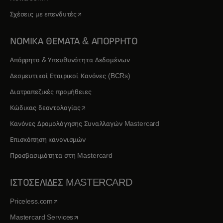
opens in a new tab
Σχέσεις με επενδυτές
ΝΟΜΙΚΑ ΘΕΜΑΤΑ & ΑΠΟΡΡΗΤΟ
Απόρρητο & Υπευθυνότητα Δεδομένων
Δεσμευτικοί Εταιρικοί Κανόνες (BCRs)
Διατραπεζικές προμήθειες
opens in a new tab
Κώδικας δεοντολογίας
Κανόνες Δρομολόγησης Συναλλαγών Mastercard
Επισκόπηση κανονισμών
Προσβασιμότητα στη Mastercard
ΙΣΤΟΣΕΛΙΔΕΣ MASTERCARD
opens in a new tab
Priceless.com
opens in a new tab
Mastercard Services