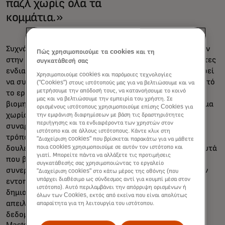
παζλ χωρίς όλα τα
κομμάτια.»
Συχνά μιλάμε για δείκτες συμβιβασμού. Αλλά όταν ήμουν
Πώς χρησιμοποιούμε τα cookies και τη
στην κυβέρνηση, προσπαθούσαμε να εντοπίσουμε δείκτες
συγκατάθεσή σας
ενδιαφέροντος. Τι βλέπουμε που μας λέει ότι κάτι μπορεί
Χρησιμοποιούμε cookies και παρόμοιες τεχνολογίες
να συμβεί; Η κυβέρνηση δεν μπορεί να απαντήσει σε αυτό
("Cookies") στους ιστότοπούς μας για να βελτιώσουμε και να
μετρήσουμε την απόδοσή τους, να κατανοήσουμε το κοινό
το ερώτημα χωρίς τη συμμετοχή της βιομηχανίας. Η
μας και να βελτιώσουμε την εμπειρία του χρήστη. Σε
βιομηχανία δεν μπορεί να απαντήσει σε αυτό το ερώτημα
ορισμένους ιστότοπους χρησιμοποιούμε επίσης Cookies για
χωρίς την κυβέρνηση. Αυτό που συμβαίνει είναι ότι
την εμφάνιση διαφημίσεων με βάση τις δραστηριότητες
περιήγησης και τα ενδιαφέροντα των χρηστών στον
συναρμολογείτε ένα παζλ χωρίς όλα τα κομμάτια, και ο
ιστότοπο και σε άλλους ιστότοπους. Κάντε κλικ στη
τρόπος για να αποκτήσετε μια καλύτερη εικόνα είναι
"Διαχείριση cookies" που βρίσκεται παρακάτω για να μάθετε
ποια cookies χρησιμοποιούμε σε αυτόν τον ιστότοπο και
δουλεύοντας μαζί. Η βιομηχανία μπορεί να μοιραστεί αυτά
γιατί. Μπορείτε πάντα να αλλάξετε τις προτιμήσεις
που βλέπει στο δίκτυό της και η κυβέρνηση μπορεί να
συγκατάθεσής σας χρησιμοποιώντας το εργαλείο
συνεργαστεί σε διάφορους τομείς για να βοηθήσει στον
"Διαχείριση cookies" στο κάτω μέρος της οθόνης (που
υπάρχει διαθέσιμο ως σύνδεσμος αντί για κουμπί μέσα στον
εντοπισμό προτύπων, καμπανιών και τακτικών. Μαζί,
ιστότοπο). Αυτό περιλαμβάνει την απόρριψη ορισμένων ή
δημιουργείται μια καλύτερη, πιο ολοκληρωμένη εικόνα
όλων των Cookies, εκτός από εκείνα που είναι απολύτως
απειλών. Με τις τεχνολογικές της δυνατότητες, τα
απαραίτητα για τη λειτουργία του ιστότοπου.
δεδομένα που διαθέτει και την ευφυΐα απειλών, η