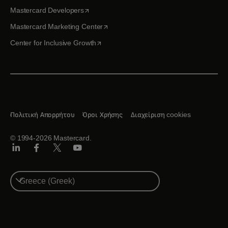
opens in a new tab
Mastercard Developers
opens in a new tab
Mastercard Marketing Center
opens in a new tab
Center for Inclusive Growth
Πολιτική Απορρήτου
Όροι Χρήσης
Διαχείριση cookies
© 1994-2026 Mastercard.
Linkedin
Facebook
Twitter/X
Youtube
Select
a
country