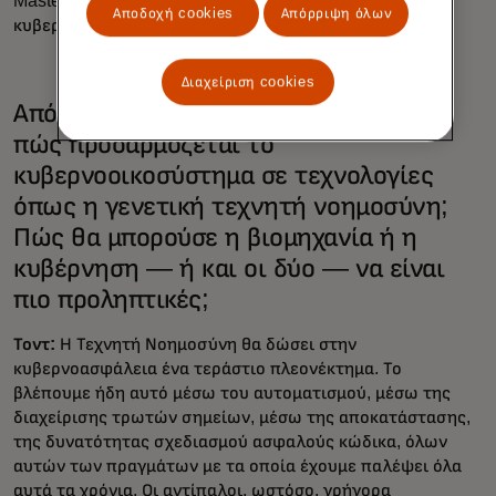
Mastercard αποτελεί έναν ισχυρό συνεργάτη για
Αποδοχή cookies
Απόρριψη όλων
κυβερνήσεις παγκοσμίως.
Διαχείριση cookies
Από την άποψη του κυβερνοκινδύνου,
πώς προσαρμόζεται το
κυβερνοοικοσύστημα σε τεχνολογίες
όπως η γενετική τεχνητή νοημοσύνη;
Πώς θα μπορούσε η βιομηχανία ή η
κυβέρνηση — ή και οι δύο — να είναι
πιο προληπτικές;
Τοντ:
Η Τεχνητή Νοημοσύνη θα δώσει στην
κυβερνοασφάλεια ένα τεράστιο πλεονέκτημα. Το
βλέπουμε ήδη αυτό μέσω του αυτοματισμού, μέσω της
διαχείρισης τρωτών σημείων, μέσω της αποκατάστασης,
της δυνατότητας σχεδιασμού ασφαλούς κώδικα, όλων
αυτών των πραγμάτων με τα οποία έχουμε παλέψει όλα
αυτά τα χρόνια. Οι αντίπαλοι, ωστόσο, γρήγορα