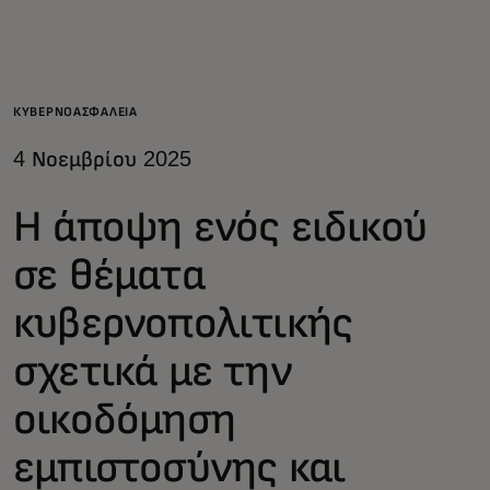
Για εσάς
Για επιχειρήσεις
ΚΥΒΕΡΝΟΑΣΦΆΛΕΙΑ
4 Νοεμβρίου 2025
Για τον κόσμο
Η άποψη ενός ειδικού
Για καινοτόμους
σε θέματα
κυβερνοπολιτικής
Νέα και τάσεις
σχετικά με την
οικοδόμηση
εμπιστοσύνης και