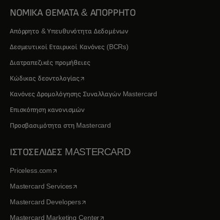
ΝΟΜΙΚΑ ΘΕΜΑΤΑ & ΑΠΟΡΡΗΤΟ
Απόρρητο & Υπευθυνότητα Δεδομένων
Δεσμευτικοί Εταιρικοί Κανόνες (BCRs)
Διατραπεζικές προμήθειες
opens in a new tab
Κώδικας δεοντολογίας
Κανόνες Δρομολόγησης Συναλλαγών Mastercard
Επισκόπηση κανονισμών
Προσβασιμότητα στη Mastercard
ΙΣΤΟΣΕΛΙΔΕΣ MASTERCARD
opens in a new tab
Priceless.com
opens in a new tab
Mastercard Services
opens in a new tab
Mastercard Developers
opens in a new tab
Mastercard Marketing Center