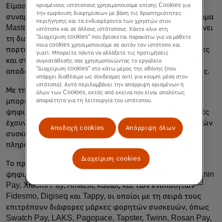
Είμαστε ενθουσιασμένοι που μοιραζόμαστε μια
ορισμένους ιστότοπους χρησιμοποιούμε επίσης Cookies για
την εμφάνιση διαφημίσεων με βάση τις δραστηριότητες
συναρπαστική ανακοίνωση σχετικά με ένα νέο πρόγραμμα
περιήγησης και τα ενδιαφέροντα των χρηστών στον
Mastercard: Wallet Express, ένα πρόγραμμα που βελτιώνει
ιστότοπο και σε άλλους ιστότοπους. Κάντε κλικ στη
"Διαχείριση cookies" που βρίσκεται παρακάτω για να μάθετε
τη διαδικασία ενεργοποίησης πολλαπλών ψηφιακών
ποια cookies χρησιμοποιούμε σε αυτόν τον ιστότοπο και
πορτοφολιών ταυτόχρονα, προσφέροντας στις τράπεζες
γιατί. Μπορείτε πάντα να αλλάξετε τις προτιμήσεις
και στους εκδότες καρτών ένα γρήγορο και οικονομικά
συγκατάθεσής σας χρησιμοποιώντας το εργαλείο
"Διαχείριση cookies" στο κάτω μέρος της οθόνης (που
αποδοτικό μέσο για την επέκταση των προσφορών τους.
υπάρχει διαθέσιμο ως σύνδεσμος αντί για κουμπί μέσα στον
ιστότοπο). Αυτό περιλαμβάνει την απόρριψη ορισμένων ή
Με την ενσωμάτωση του Wallet Express οι εκδότες
όλων των Cookies, εκτός από εκείνα που είναι απολύτως
μπορούν να παρέχουν στους πελάτες τους διάφορα
απαραίτητα για τη λειτουργία του ιστότοπου.
ψηφιακά πορτοφόλια. Με τη σειρά τους, οι καταναλωτές
έχουν ένα ευρύ φάσμα τρόπων πληρωμής μέσω φορητών
Αποδοχή cookies
Απόρριψη όλων
συσκευών. Και ποιος δεν θέλει μια απλή εμπειρία
πληρωμής με το ψηφιακό πορτοφόλι που προτιμά;
Διαχείριση cookies
Το πρόγραμμα υποστηρίζει επί του παρόντος διάφορα
ψηφιακά πορτοφόλια, συμπεριλαμβανομένων των Garmin
Pay, Xiaomi Pay, Amazfit, καθώς και των ενοποιητών
Fidesmo, Digiseq και Tappy, οι οποίοι με τη σειρά τους
επιτρέπουν διάφορες μάρκες φορητών συσκευών, όπως
Swatch Pay, LAKS, Pagopace, Tapster, Twinn, Rosan Pay,