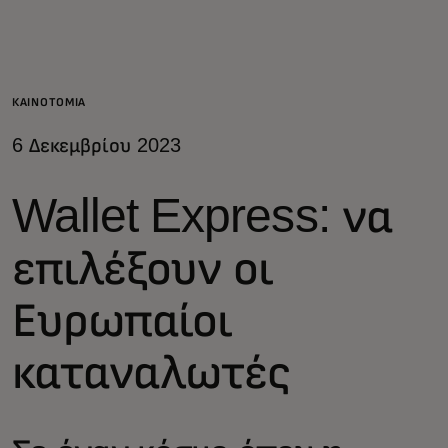
Για εσάς
Για επιχειρήσεις
ΚΑΙΝΟΤΟΜΊΑ
6 Δεκεμβρίου 2023
Για τον κόσμο
Wallet Express: να
Για καινοτόμους
επιλέξουν οι
Νέα και τάσεις
Ευρωπαίοι
καταναλωτές