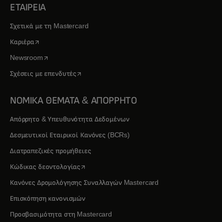
ΕΤΑΙΡΕΙΑ
Σχετικά με τη Mastercard
opens in a new tab
Καριέρα
opens in a new tab
Newsroom
opens in a new tab
Σχέσεις με επενδυτές
ΝΟΜΙΚΑ ΘΕΜΑΤΑ & ΑΠΟΡΡΗΤΟ
Απόρρητο & Υπευθυνότητα Δεδομένων
Δεσμευτικοί Εταιρικοί Κανόνες (BCRs)
Διατραπεζικές προμήθειες
opens in a new tab
Κώδικας δεοντολογίας
Κανόνες Δρομολόγησης Συναλλαγών Mastercard
Επισκόπηση κανονισμών
Προσβασιμότητα στη Mastercard