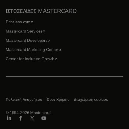
ΙΣΤΟΣΕΛΙΔΕΣ MASTERCARD
opens in a new tab
Priceless.com
opens in a new tab
Mastercard Services
opens in a new tab
Mastercard Developers
opens in a new tab
Mastercard Marketing Center
opens in a new tab
Center for Inclusive Growth
Πολιτική Απορρήτου
Όροι Χρήσης
Διαχείριση cookies
© 1994-2026 Mastercard.
Linkedin
Facebook
Twitter/X
Youtube