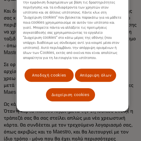
την εμφάνιση διαφημίσεων με βάση τις δραστηριότητες
περιήγησης και τα ενδιαφέροντα των χρηστών στον
Και δεν είναι μόνο η δυνατότητα χρήσης της χρεωστικής
ιστότοπο και σε άλλους ιστότοπους. Κάντε κλικ στη
"Διαχείριση cookies" που βρίσκεται παρακάτω για να μάθετε
σας κάρτας πιο εύκολα και απρόσκοπτα σε ένα ψηφιακό
ποια cookies χρησιμοποιούμε σε αυτόν τον ιστότοπο και
περιβάλλον. Η χρεωστική κάρτα Mastercard μπορεί επίσης
γιατί. Μπορείτε πάντα να αλλάξετε τις προτιμήσεις
να χρησιμοποιηθεί ως εγγύηση για την πραγματοποίηση
συγκατάθεσής σας χρησιμοποιώντας το εργαλείο
"Διαχείριση cookies" στο κάτω μέρος της οθόνης (που
ταξιδιωτικών κρατήσεων - πολύ κοντά στον φυσικό κόσμο
υπάρχει διαθέσιμο ως σύνδεσμος αντί για κουμπί μέσα στον
- όπως ακριβώς και με την πιστωτική σας κάρτα
ιστότοπο). Αυτό περιλαμβάνει την απόρριψη ορισμένων ή
Mastercard.
όλων των Cookies, εκτός από εκείνα που είναι απολύτως
απαραίτητα για τη λειτουργία του ιστότοπου.
Σε ορισμένες περιπτώσεις, οι τράπεζες ενδέχεται να
αρχίσουν να παρέχουν στους πελάτες τους νέες
Αποδοχή cookies
Απόρριψη όλων
χρεωστικές κάρτες πριν από την 1η Ιουλίου 2023, αλλά
μετά την ημερομηνία αυτή δεν θα εκδίδονται νέες κάρτες
Maestro στην Ευρώπη.
Διαχείριση cookies
Ως κάτοχος κάρτας, δεν θα χρειαστεί να κάνετε τίποτα.
Όταν η κάρτα Maestro λήξει (μετά την 1η Ιουλίου 2023), η
τράπεζά σας θα σας στείλει απλώς μια νέα χρεωστική
κάρτα. Θα συνδέεται με τον τρεχούμενο λογαριασμό σας,
όπως ακριβώς και το Maestro, και θα λειτουργεί με τον
ίδιο τρόπο - μόνο που θα έχει πολύ περισσότερες