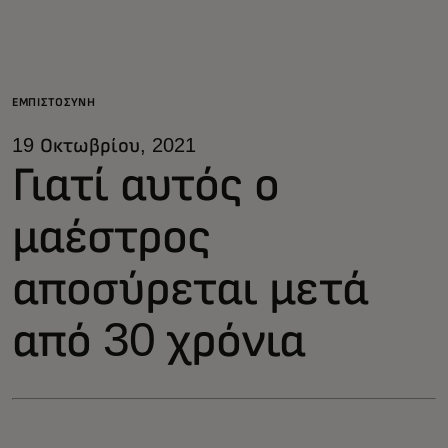
Για εσάς
Για επιχειρήσεις
ΕΜΠΙΣΤΟΣΎΝΗ
19 Οκτωβρίου, 2021
Για τον κόσμο
Γιατί αυτός ο
μαέστρος
Για καινοτόμους
αποσύρεται μετά
Νέα και τάσεις
από 30 χρόνια