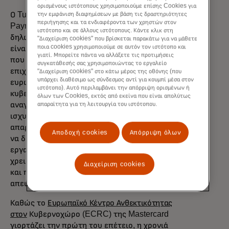
ορισμένους ιστότοπους χρησιμοποιούμε επίσης Cookies για
την εμφάνιση διαφημίσεων με βάση τις δραστηριότητες
Ο Tulsi Narayan, EVP Commercial and New
περιήγησης και τα ενδιαφέροντα των χρηστών στον
Payment Flows Europe της Mastercard,
ιστότοπο και σε άλλους ιστότοπους. Κάντε κλικ στη
δηλώνει: "Οι απειλές στον κυβερνοχώρο
"Διαχείριση cookies" που βρίσκεται παρακάτω για να μάθετε
ποια cookies χρησιμοποιούμε σε αυτόν τον ιστότοπο και
είναι μία από τις μεγαλύτερες προκλήσεις
γιατί. Μπορείτε πάντα να αλλάξετε τις προτιμήσεις
που αντιμετωπίζουν σήμερα οι μικρές
συγκατάθεσής σας χρησιμοποιώντας το εργαλείο
επιχειρήσεις. Με μία στις τέσσερις
"Διαχείριση cookies" στο κάτω μέρος της οθόνης (που
υπάρχει διαθέσιμο ως σύνδεσμος αντί για κουμπί μέσα στον
ευρωπαϊκές ΜΜΕ να φοβάται ότι μια
ιστότοπο). Αυτό περιλαμβάνει την απόρριψη ορισμένων ή
κυβερνοεπίθεση θα μπορούσε να τις
όλων των Cookies, εκτός από εκείνα που είναι απολύτως
απαραίτητα για τη λειτουργία του ιστότοπου.
αναγκάσει να κλείσουν, είναι σαφές ότι τα
ισχυρότερα μέτρα ασφαλείας είναι
απαραίτητα. Στη Mastercard, δεσμευόμαστε
Αποδοχή cookies
Απόρριψη όλων
να δώσουμε στις μικρές επιχειρήσεις τα
εργαλεία και την προστασία που
χρειάζονται για να περιηγηθούν σε ένα όλο
Διαχείριση cookies
και πιο ψηφιακό και πολύπλοκο τοπίο
απειλών".
Καθώς το
Ευρωπαϊκό Κέντρο Ανθεκτικότητας
στον
Κυβερνοχώρο (ECRC) της Mastercard
γιορτάζει την πρώτη του επέτειο, η χρονιά