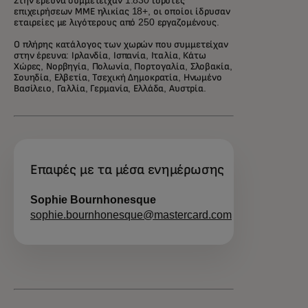
Στην έρευνα συμμετείχαν 1.830 ιδρυτές
επιχειρήσεων ΜΜΕ ηλικίας 18+, οι οποίοι ίδρυσαν
εταιρείες με λιγότερους από 250 εργαζομένους.
Ο πλήρης κατάλογος των χωρών που συμμετείχαν
στην έρευνα: Ιρλανδία, Ισπανία, Ιταλία, Κάτω
Χώρες, Νορβηγία, Πολωνία, Πορτογαλία, Σλοβακία,
Σουηδία, Ελβετία, Τσεχική Δημοκρατία, Ηνωμένο
Βασίλειο, Γαλλία, Γερμανία, Ελλάδα, Αυστρία.
Επαφές με τα μέσα ενημέρωσης
Sophie Bournhonesque
sophie.bournhonesque@mastercard.com