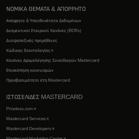
ΝΟΜΙΚΑ ΘΕΜΑΤΑ & ΑΠΟΡΡΗΤΟ
Απόρρητο & Υπευθυνότητα Δεδομένων
Δεσμευτικοί Εταιρικοί Κανόνες (BCRs)
Διατραπεζικές προμήθειες
opens in a new tab
Κώδικας δεοντολογίας
Κανόνες Δρομολόγησης Συναλλαγών Mastercard
Επισκόπηση κανονισμών
Προσβασιμότητα στη Mastercard
ΙΣΤΟΣΕΛΙΔΕΣ MASTERCARD
opens in a new tab
Priceless.com
opens in a new tab
Mastercard Services
opens in a new tab
Mastercard Developers
opens in a new tab
Mastercard Marketing Center