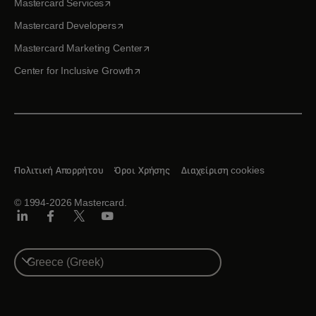
opens in a new tab
Mastercard Services
opens in a new tab
Mastercard Developers
opens in a new tab
Mastercard Marketing Center
opens in a new tab
Center for Inclusive Growth
Πολιτική Απορρήτου
Όροι Χρήσης
Διαχείριση cookies
© 1994-2026 Mastercard.
Linkedin
Facebook
Twitter/X
Youtube
Select
a
country