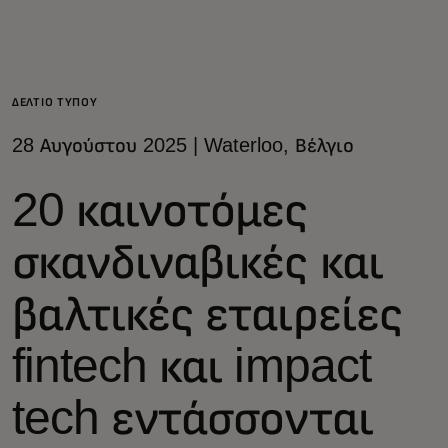
Για εσάς
Για επιχειρήσεις
ΔΕΛΤΙΟ ΤΥΠΟΥ
28 Αυγούστου 2025 | Waterloo, Βέλγιο
Για τον κόσμο
20 καινοτόμες
Για καινοτόμους
σκανδιναβικές και
Νέα και τάσεις
βαλτικές εταιρείες
fintech και impact
tech εντάσσονται