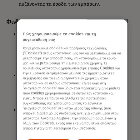
αυξάνοντας τα έσοδα των εμπόρων.
Φινλανδία
Η
Intuitech
κατασκευάζει Expert AI
Πώς χρησιμοποιούμε τα cookies και τη
συγκατάθεσή σας
Agents για τράπεζες που συνδέονται
με τα συστήματα των επιχειρήσεων,
Χρησιμοποιούμε cookies και παρόμοιες τεχνολογίες
("Cookies") στους ιστότοπούς μας για να βελτιώσουμε και να
αυτοματοποιούν πολύπλοκες ροές
μετρήσουμε την απόδοσή τους, να κατανοήσουμε το κοινό
εργασίας και ενισχύουν την απόδοση
μας και να βελτιώσουμε την εμπειρία του χρήστη. Σε
των επενδύσεων.
ορισμένους ιστότοπους χρησιμοποιούμε επίσης Cookies για
την εμφάνιση διαφημίσεων με βάση τις δραστηριότητες
Η
KotiCharge
είναι μια εταιρεία B2B
περιήγησης και τα ενδιαφέροντα των χρηστών στον
SaaS που παρέχει υπηρεσίες
ιστότοπο και σε άλλους ιστότοπους. Κάντε κλικ στη
"Διαχείριση cookies" που βρίσκεται παρακάτω για να μάθετε
χρέωσης φόρτισης EV και
ποια cookies χρησιμοποιούμε σε αυτόν τον ιστότοπο και
βελτιστοποίησης της ενέργειας σε
γιατί. Μπορείτε πάντα να αλλάξετε τις προτιμήσεις
ενώσεις κατοικιών.
συγκατάθεσής σας χρησιμοποιώντας το εργαλείο
"Διαχείριση cookies" στο κάτω μέρος της οθόνης (που
Η
PaySaxas
δημιουργεί μια
υπάρχει διαθέσιμο ως σύνδεσμος αντί για κουμπί μέσα στον
πλατφόρμα που βοηθά τις
ιστότοπο). Αυτό περιλαμβάνει την απόρριψη ορισμένων ή
επιχειρήσεις να διαχειρίζονται
όλων των Cookies, εκτός από εκείνα που είναι απολύτως
απαραίτητα για τη λειτουργία του ιστότοπου.
διασυνοριακές πληρωμές σε σταθερά
νομίσματα fiat και κρυπτονομίσματα.