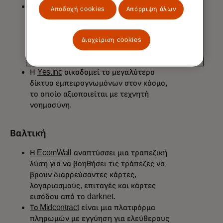
Quantera.ai
παρέχει πληροφορίες για
Αποδοχή cookies
Απόρριψη όλων
τις μετοχές για αναλυτές και
επαγγελματίες του κλάδου των
μετοχών, επεξεργαζόμενη terabytes
Διαχείριση cookies
χρηματοοικονομικών δεδομένων για
τη δημιουργία νέων πληροφοριών.
Η
Yes.inc
οικοδομεί το μεγαλύτερο
δίκτυο εμπειρογνωμόνων στον κόσμο,
το οποίο αξιοποιείται με τεχνητή
νοημοσύνη.
Βαλτική
Η EcomWall
αναπτύσσει μια τραπεζική
λύση για να βοηθήσει τις τράπεζες να
βρουν διαρρεύσαντες κάρτες,
λογαριασμούς, επιταγές και κάρτες
εισόδου από το darknet.
Το Midcontract
είναι μια πλατφόρμα
πληρωμών με εγγύηση για ελεύθερους