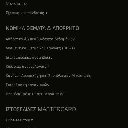
opens in a new tab
Newsroom
opens in a new tab
Σχέσεις με επενδυτές
ΝΟΜΙΚΑ ΘΕΜΑΤΑ & ΑΠΟΡΡΗΤΟ
Απόρρητο & Υπευθυνότητα Δεδομένων
Δεσμευτικοί Εταιρικοί Κανόνες (BCRs)
Διατραπεζικές προμήθειες
opens in a new tab
Κώδικας δεοντολογίας
Κανόνες Δρομολόγησης Συναλλαγών Mastercard
Επισκόπηση κανονισμών
Προσβασιμότητα στη Mastercard
ΙΣΤΟΣΕΛΙΔΕΣ MASTERCARD
opens in a new tab
Priceless.com