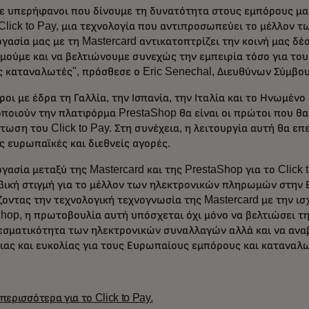
τε υπερήφανοι που δίνουμε τη δυνατότητα στους εμπόρους μ
Click to Pay, μια τεχνολογία που αντιπροσωπεύει το μέλλον τ
γασία μας με τη Mastercard αντικατοπτρίζει την κοινή μας δέ
μούμε και να βελτιώνουμε συνεχώς την εμπειρία τόσο για του
ς καταναλωτές", πρόσθεσε ο Eric Senechal, Διευθύνων Σύμβο
ροι με έδρα τη Γαλλία, την Ισπανία, την Ιταλία και το Ηνωμένο
ποιούν την πλατφόρμα PrestaShop θα είναι οι πρώτοι που θ
ωση του Click to Pay. Στη συνέχεια, η λειτουργία αυτή θα επ
ς ευρωπαϊκές και διεθνείς αγορές.
γασία μεταξύ της Mastercard και της PrestaShop για το Click
βική στιγμή για το μέλλον των ηλεκτρονικών πληρωμών στην
οντας την τεχνολογική τεχνογνωσία της Mastercard με την ι
hop, η πρωτοβουλία αυτή υπόσχεται όχι μόνο να βελτιώσει τ
εσματικότητα των ηλεκτρονικών συναλλαγών αλλά και να ανα
ας και ευκολίας για τους Ευρωπαίους εμπόρους και καταναλ
περισσότερα για το Click to Pay.