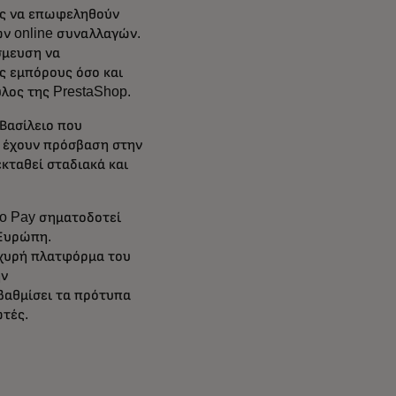
ας να επωφεληθούν
ων online συναλλαγών.
σμευση να
ς εμπόρους όσο και
υλος της PrestaShop.
 Βασίλειο που
α έχουν πρόσβαση στην
εκταθεί σταδιακά και
 to Pay σηματοδοτεί
 Ευρώπη.
σχυρή πλατφόρμα του
ην
βαθμίσει τα πρότυπα
ωτές.