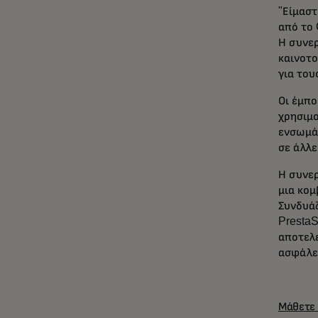
"Είμασ
από το 
Η συνερ
καινοτο
για του
Οι έμπο
χρησιμο
ενσωμάτ
σε άλλε
Η συνερ
μια κομ
Συνδυάζ
PrestaS
αποτελ
ασφάλει
Μάθετε 