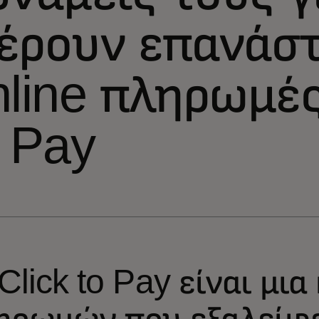
έρουν επανάστ
nline πληρωμές
o Pay
 Click to Pay είναι μι
ηρωμών που εξαλείφε