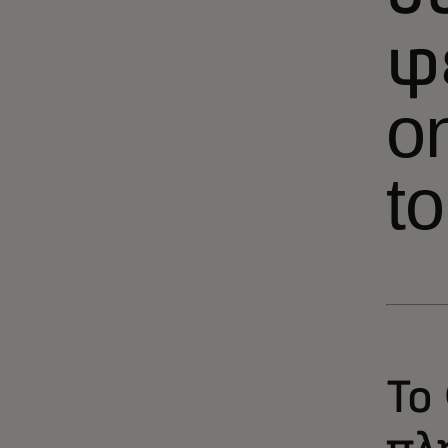
φ
o
t
Το
πλ