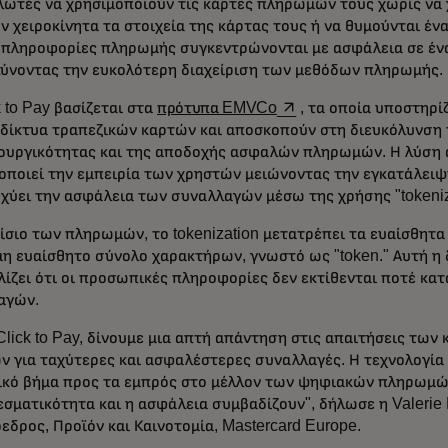
ωτές να χρησιμοποιούν τις κάρτες πληρωμών τους χωρίς να 
ν χειροκίνητα τα στοιχεία της κάρτας τους ή να θυμούνται έ
 πληροφορίες πληρωμής συγκεντρώνονται με ασφάλεια σε ένα
λύνοντας την ευκολότερη διαχείριση των μεθόδων πληρωμής.
opens in a new tab
k to Pay βασίζεται στα
πρότυπα EMVCo
, τα οποία υποστηρί
δίκτυα τραπεζικών καρτών και αποσκοπούν στη διευκόλυνση 
τουργικότητας και της αποδοχής ασφαλών πληρωμών. Η λύση 
οποιεί την εμπειρία των χρηστών μειώνοντας την εγκατάλειψ
σχύει την ασφάλεια των συναλλαγών μέσω της χρήσης "tokeniz
ίσιο των πληρωμών, το tokenization μετατρέπει τα ευαίσθητα
μη ευαίσθητο σύνολο χαρακτήρων, γνωστό ως "token." Αυτή η 
ίζει ότι οι προσωπικές πληροφορίες δεν εκτίθενται ποτέ κατ
αγών.
Click to Pay, δίνουμε μια απτή απάντηση στις απαιτήσεις τω
 για ταχύτερες και ασφαλέστερες συναλλαγές. Η τεχνολογία 
ικό βήμα προς τα εμπρός στο μέλλον των ψηφιακών πληρωμώ
σματικότητα και η ασφάλεια συμβαδίζουν", δήλωσε η Valerie
εδρος, Προϊόν και Καινοτομία, Mastercard Europe.