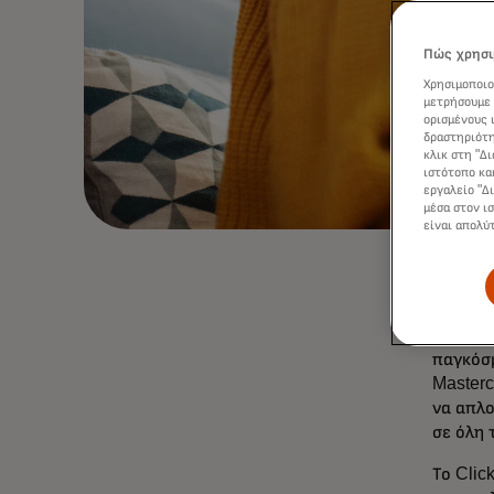
Πώς χρησι
Χρησιμοποιο
μετρήσουμε 
ορισμένους 
δραστηριότη
κλικ στη "Δ
ιστότοπο κα
εργαλείο "Δ
μέσα στον ι
είναι απολύ
Σε μια 
παγκόσμ
Masterc
να απλο
σε όλη 
Το Clic