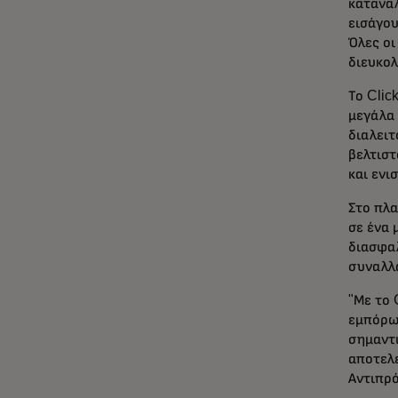
καταναλ
εισάγου
Όλες οι
διευκο
Το Clic
μεγάλα 
διαλει
βελτιστ
και ενι
Στο πλα
σε ένα 
διασφαλ
συναλλ
"Με το 
εμπόρων
σημαντ
αποτελε
Αντιπρό