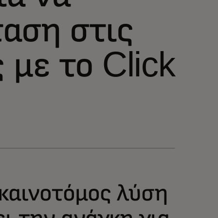
αση στις
 με το Click
α καινοτόμος λύση
ι την ανάγκη για