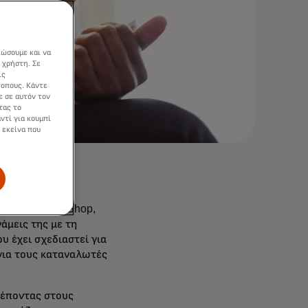
ιώσουμε και να
 χρήστη. Σε
ις
τοπους. Κάντε
ε σε αυτόν τον
τας το
ντί για κουμπί
 εκείνα που
ιών, η PrestaShop,
άμεις της με τη
υ έχει σχεδιαστεί για
 για τους καταναλωτές
ρέποντας στους