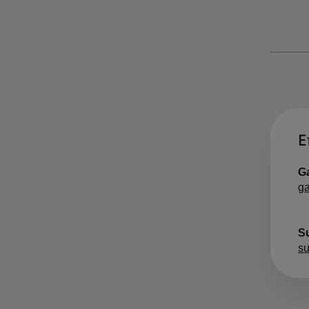
Ε
Ga
ga
S
s