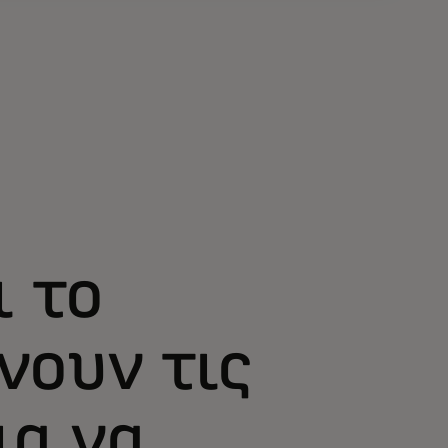
ι το
νουν τις
ια να