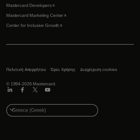
opens in a new tab
Mastercard Developers
opens in a new tab
Mastercard Marketing Center
opens in a new tab
Center for Inclusive Growth
Πολιτική Απορρήτου
Όροι Χρήσης
Διαχείριση cookies
© 1994-2026 Mastercard.
Linkedin
Facebook
Twitter/X
Youtube
Select
a
country