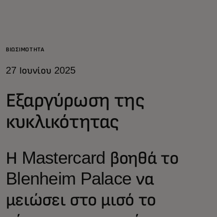
Για εσάς
Για επιχειρήσεις
ΒΙΩΣΙΜΌΤΗΤΑ
27 Ιουνίου 2025
Για τον κόσμο
Εξαργύρωση της
Για καινοτόμους
κυκλικότητας
Νέα και τάσεις
Η Mastercard βοηθά το
Blenheim Palace να
μειώσει στο μισό το