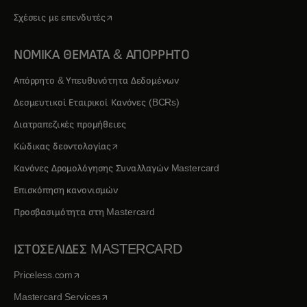
opens in a new tab
Σχέσεις με επενδυτές
ΝΟΜΙΚΑ ΘΕΜΑΤΑ & ΑΠΟΡΡΗΤΟ
Απόρρητο & Υπευθυνότητα Δεδομένων
Δεσμευτικοί Εταιρικοί Κανόνες (BCRs)
Διατραπεζικές προμήθειες
opens in a new tab
Κώδικας δεοντολογίας
Κανόνες Δρομολόγησης Συναλλαγών Mastercard
Επισκόπηση κανονισμών
Προσβασιμότητα στη Mastercard
ΙΣΤΟΣΕΛΙΔΕΣ MASTERCARD
opens in a new tab
Priceless.com
opens in a new tab
Mastercard Services