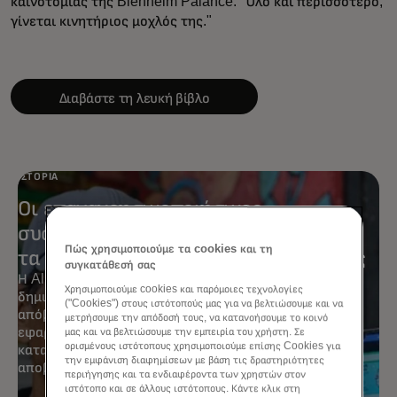
καινοτομίας της Blenheim Palance. "Όλο και περισσότερο,
γίνεται κινητήριος μοχλός της."
Διαβάστε τη λευκή βίβλο
ΙΣΤΟΡΊΑ
Οι επαναχρησιμοποιήσιμες
συσκευασίες της Alner καταπολεμούν
Πώς χρησιμοποιούμε τα cookies και τη
τα πλαστικά απόβλητα της Ινδονησίας
συγκατάθεσή σας
Η Alner βοηθά τις μικρές επιχειρήσεις να
Χρησιμοποιούμε cookies και παρόμοιες τεχνολογίες
δημιουργήσουν μια αλυσίδα εφοδιασμού με μηδενικά
("Cookies") στους ιστότοπούς μας για να βελτιώσουμε και να
απόβλητα με επαναχρησιμοποιήσιμα δοχεία, μια
μετρήσουμε την απόδοσή τους, να κατανοήσουμε το κοινό
εφαρμογή για κινητά και ένα σύστημα επιβράβευσης
μας και να βελτιώσουμε την εμπειρία του χρήστη. Σε
ορισμένους ιστότοπους χρησιμοποιούμε επίσης Cookies για
καταθέσεων για την καταπολέμηση των πλαστικών
την εμφάνιση διαφημίσεων με βάση τις δραστηριότητες
αποβλήτων στο λιανικό εμπόριο.
περιήγησης και τα ενδιαφέροντα των χρηστών στον
ιστότοπο και σε άλλους ιστότοπους. Κάντε κλικ στη