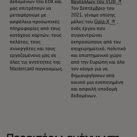
opens in 
Δεδομένων του ΕΟΧ και
Βρυξελλών του VUB
.
μας επιτρέπουν να
Τον Σεπτέμβριο του
μεταφέρουμε με
2021, γίναμε επίσης
opens in a n
ασφάλεια προσωπικές
μέλος του
Gaia-X
,
πληροφορίες από τους
ενός έργου που
κατόχους καρτών, τους
συγκεντρώνει
πελάτες, τους
εκπροσώπους από τον
συνεργάτες και τους
επιχειρηματικό, πολιτικό
εργαζομένους μας σε
και επιστημονικό χώρο
όλες τις οντότητες της
από την Ευρώπη και όλο
Mastercard παγκοσμίως.
τον κόσμο για να
δημιουργήσουν από
κοινού μια ενοποιημένη
και ασφαλή υποδομή
δεδομένων.