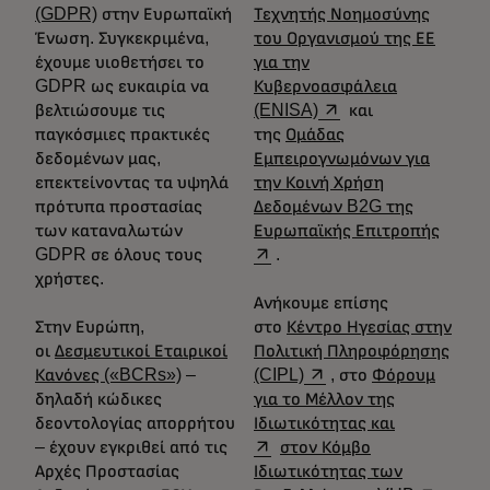
(GDPR)
στην Ευρωπαϊκή
Τεχνητής Νοημοσύνης
Ένωση. Συγκεκριμένα,
του Οργανισμού της ΕΕ
έχουμε υιοθετήσει το
για την
GDPR ως ευκαιρία να
Κυβερνοασφάλεια
opens in a new tab
βελτιώσουμε τις
(ENISA)
και
παγκόσμιες πρακτικές
της
Ομάδας
δεδομένων μας,
Εμπειρογνωμόνων για
επεκτείνοντας τα υψηλά
την Κοινή Χρήση
πρότυπα προστασίας
Δεδομένων B2G της
opens 
των καταναλωτών
Ευρωπαϊκής Επιτροπής
GDPR σε όλους τους
.
χρήστες.
Ανήκουμε επίσης
Στην Ευρώπη,
στο
Κέντρο Ηγεσίας στην
οι
Δεσμευτικοί Εταιρικοί
Πολιτική Πληροφόρησης
opens in a new tab
Κανόνες («BCRs»)
–
(CIPL)
, στο
Φόρουμ
δηλαδή κώδικες
για το Μέλλον της
opens in a 
δεοντολογίας απορρήτου
Ιδιωτικότητας και
– έχουν εγκριθεί από τις
στον Κόμβο
Αρχές Προστασίας
Ιδιωτικότητας των