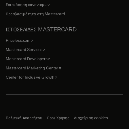
Επισκόπηση κανονισμών
Προσβασιμότητα στη Mastercard
ΙΣΤΟΣΕΛΙΔΕΣ MASTERCARD
opens in a new tab
Priceless.com
opens in a new tab
Mastercard Services
opens in a new tab
Mastercard Developers
opens in a new tab
Mastercard Marketing Center
opens in a new tab
Center for Inclusive Growth
Πολιτική Απορρήτου
Όροι Χρήσης
Διαχείριση cookies