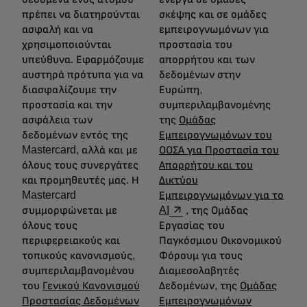
πρέπει να διατηρούνται
σκέψης και σε ομάδες
ασφαλή και να
εμπειρογνωμόνων για
χρησιμοποιούνται
προστασία του
υπεύθυνα. Εφαρμόζουμε
απορρήτου και των
αυστηρά πρότυπα για να
δεδομένων στην
διασφαλίζουμε την
Ευρώπη,
προστασία και την
συμπεριλαμβανομένης
ασφάλεια των
της
Ομάδας
δεδομένων εντός της
Εμπειρογνωμόνων του
Mastercard, αλλά και με
ΟΟΣΑ για Προστασία του
όλους τους συνεργάτες
Απορρήτου και του
και προμηθευτές μας. Η
Δικτύου
Mastercard
Εμπειρογνωμόνων για το
opens in a new tab
συμμορφώνεται με
AI
, της Ομάδας
όλους τους
Εργασίας του
περιφερειακούς και
Παγκόσμιου Οικονομικού
τοπικούς κανονισμούς,
Φόρουμ για τους
συμπεριλαμβανομένου
Διαμεσολαβητές
του
Γενικού Κανονισμού
Δεδομένων, της
Ομάδας
Προστασίας Δεδομένων
Εμπειρογνωμόνων