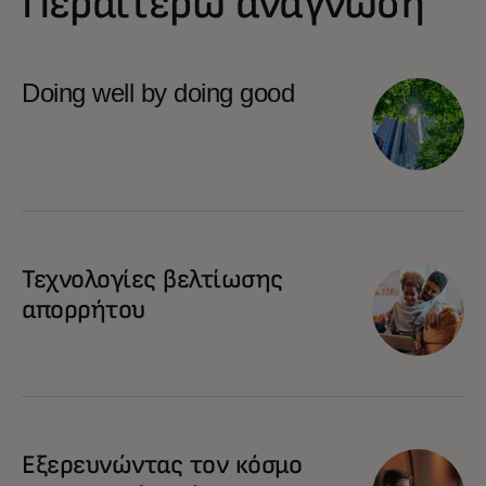
Περαιτέρω ανάγνωση
Doing well by doing good
opens in a new tab
Τεχνολογίες βελτίωσης
απορρήτου
opens in a new tab
Εξερευνώντας τον κόσμο