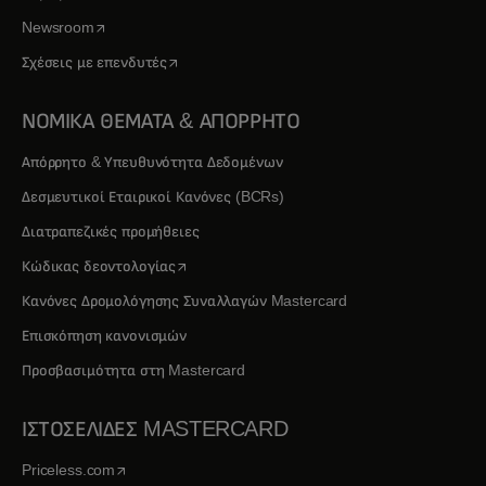
opens in a new tab
Newsroom
opens in a new tab
Σχέσεις με επενδυτές
ΝΟΜΙΚΑ ΘΕΜΑΤΑ & ΑΠΟΡΡΗΤΟ
Απόρρητο & Υπευθυνότητα Δεδομένων
Δεσμευτικοί Εταιρικοί Κανόνες (BCRs)
Διατραπεζικές προμήθειες
opens in a new tab
Κώδικας δεοντολογίας
Κανόνες Δρομολόγησης Συναλλαγών Mastercard
Επισκόπηση κανονισμών
Προσβασιμότητα στη Mastercard
ΙΣΤΟΣΕΛΙΔΕΣ MASTERCARD
opens in a new tab
Priceless.com