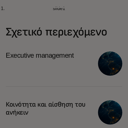
BLOG
slide1
Πώς εμπνέουμε τους
Διαβάστε περισσότερα
εργαζομένους να υιοθετήσουν
το AI
Σχετικό περιεχόμενο
Executive management
Κοινότητα και αίσθηση του
ανήκειν