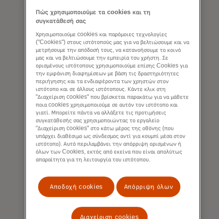
Πώς χρησιμοποιούμε τα cookies και τη
συγκατάθεσή σας
Χρησιμοποιούμε cookies και παρόμοιες τεχνολογίες
("Cookies") στους ιστότοπούς μας για να βελτιώσουμε και να
μετρήσουμε την απόδοσή τους, να κατανοήσουμε το κοινό
μας και να βελτιώσουμε την εμπειρία του χρήστη. Σε
ορισμένους ιστότοπους χρησιμοποιούμε επίσης Cookies για
την εμφάνιση διαφημίσεων με βάση τις δραστηριότητες
περιήγησης και τα ενδιαφέροντα των χρηστών στον
ιστότοπο και σε άλλους ιστότοπους. Κάντε κλικ στη
Force for good
"Διαχείριση cookies" που βρίσκεται παρακάτω για να μάθετε
ποια cookies χρησιμοποιούμε σε αυτόν τον ιστότοπο και
Συμβάλλουμε στην οικονομική
γιατί. Μπορείτε πάντα να αλλάξετε τις προτιμήσεις
συγκατάθεσής σας χρησιμοποιώντας το εργαλείο
βιωσιμότητα μέσω των ανθρώπων, της
"Διαχείριση cookies" στο κάτω μέρος της οθόνης (που
ευημερίας και του πλανήτη μας.
υπάρχει διαθέσιμο ως σύνδεσμος αντί για κουμπί μέσα στον
ιστότοπο). Αυτό περιλαμβάνει την απόρριψη ορισμένων ή
όλων των Cookies, εκτός από εκείνα που είναι απολύτως
απαραίτητα για τη λειτουργία του ιστότοπου.
Μάθετε περισσότερα
Αποδοχή cookies
Απόρριψη όλων
Διαχείριση cookies