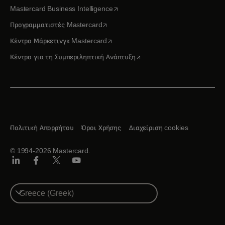
opens in a new tab
Mastercard Business Intelligence
opens in a new tab
Προγραμματιστές Mastercard
opens in a new tab
Κέντρο Μάρκετινγκ Mastercard
opens in a new tab
Κέντρο για τη Συμπεριληπτική Ανάπτυξη
Πολιτική Απορρήτου
Όροι Χρήσης
Διαχείριση cookies
© 1994-2026 Mastercard.
Linkedin
Facebook
Twitter/X
Youtube
Select
a
country