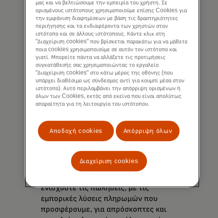
μας και να βελτιώσουμε την εμπειρία του χρήστη. Σε
ορισμένους ιστότοπους χρησιμοποιούμε επίσης Cookies για
την εμφάνιση διαφημίσεων με βάση τις δραστηριότητες
περιήγησης και τα ενδιαφέροντα των χρηστών στον
ιστότοπο και σε άλλους ιστότοπους. Κάντε κλικ στη
"Διαχείριση cookies" που βρίσκεται παρακάτω για να μάθετε
ποια cookies χρησιμοποιούμε σε αυτόν τον ιστότοπο και
γιατί. Μπορείτε πάντα να αλλάξετε τις προτιμήσεις
συγκατάθεσής σας χρησιμοποιώντας το εργαλείο
"Διαχείριση cookies" στο κάτω μέρος της οθόνης (που
υπάρχει διαθέσιμο ως σύνδεσμος αντί για κουμπί μέσα στον
ιστότοπο). Αυτό περιλαμβάνει την απόρριψη ορισμένων ή
όλων των Cookies, εκτός από εκείνα που είναι απολύτως
απαραίτητα για τη λειτουργία του ιστότοπου.
Αποδοχή cookies
Απόρριψη όλων
Τρόποι αποδοχής πληρωμών
Διαχείριση cookies
Ικανοποιήστε τους πελάτες σας και
ενισχύστε τις πωλήσεις, με τις
εμπορικές λύσεις πληρωμών που
προσφέρουμε, για απρόσκοπτες και