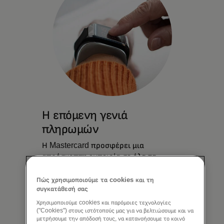
Η επόμενη γενιά
πληρωμών
Η Mastercard προσφέρει μια
απρόσκοπτη εμπειρία σε όλα τα
ψηφιακά σημεία επαφής, οδηγώντας
τους καταναλωτές να επιλέγουν την
Πώς χρησιμοποιούμε τα cookies και τη
συγκατάθεσή σας
κάρτα σας πρώτη.
Χρησιμοποιούμε cookies και παρόμοιες τεχνολογίες
("Cookies") στους ιστότοπούς μας για να βελτιώσουμε και να
Μάθετε περισσότερα
μετρήσουμε την απόδοσή τους, να κατανοήσουμε το κοινό