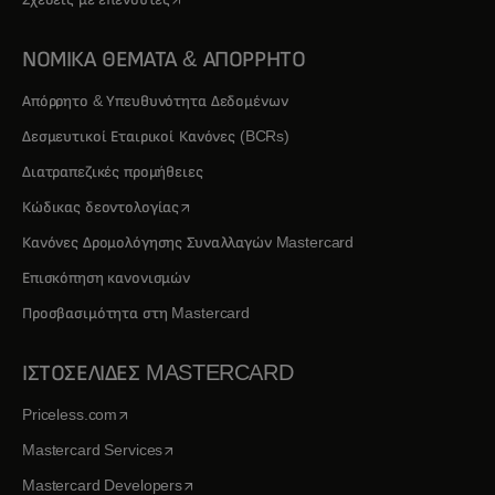
ΝΟΜΙΚΑ ΘΕΜΑΤΑ & ΑΠΟΡΡΗΤΟ
Απόρρητο & Υπευθυνότητα Δεδομένων
Δεσμευτικοί Εταιρικοί Κανόνες (BCRs)
Διατραπεζικές προμήθειες
opens in a new tab
Κώδικας δεοντολογίας
Κανόνες Δρομολόγησης Συναλλαγών Mastercard
Επισκόπηση κανονισμών
Προσβασιμότητα στη Mastercard
ΙΣΤΟΣΕΛΙΔΕΣ MASTERCARD
opens in a new tab
Priceless.com
opens in a new tab
Mastercard Services
opens in a new tab
Mastercard Developers