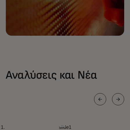
Αναλύσεις και Νέα
INSIGHTS
slide1
Επιβραβεύοντας την αφοσίωση σε