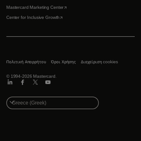
opens in a new tab
Mastercard Marketing Center
opens in a new tab
Center for Inclusive Growth
Πολιτική Απορρήτου
Όροι Χρήσης
Διαχείριση cookies
© 1994-2026 Mastercard.
Linkedin
Facebook
Twitter/X
Youtube
Select
a
country