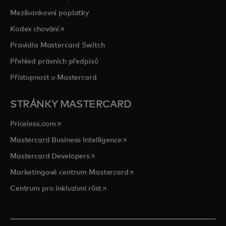
Mezibankovní poplatky
opens in a new tab
Kodex chování
Pravidla Mastercard Switch
Přehled právních předpisů
Přístupnost u Mastercard
STRÁNKY MASTERCARD
opens in a new tab
Priceless.com
opens in a new tab
Mastercard Business Intelligence
opens in a new tab
Mastercard Developers
opens in a new tab
Marketingové centrum Mastercard
opens in a new tab
Centrum pro inkluzivní růst