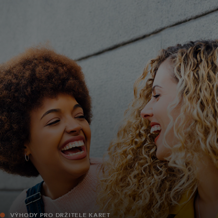
Pro vás
Pro firmy
Pro svět
Pro inovátory
Novinky a trendy
VÝHODY PRO DRŽITELE KARET