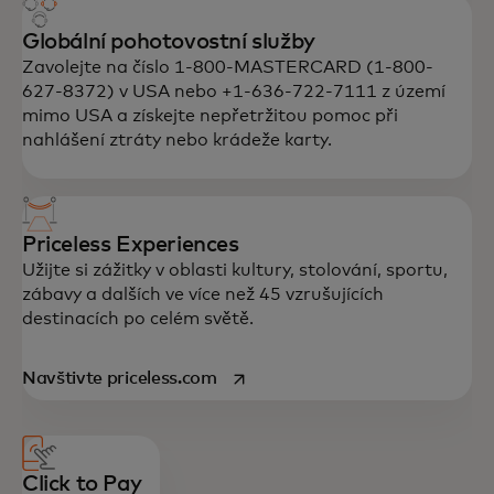
Globální pohotovostní služby
Zavolejte na číslo 1-800-MASTERCARD (1-800-
627-8372) v USA nebo +1-636-722-7111 z území
mimo USA a získejte nepřetržitou pomoc při
nahlášení ztráty nebo krádeže karty.
Priceless Experiences
Užijte si zážitky v oblasti kultury, stolování, sportu,
zábavy a dalších ve více než 45 vzrušujících
destinacích po celém světě.
opens in a new tab
Navštivte priceless.com
Všechny naše karty poskytují řadu
základních výhod a přístup k odměnám a
zážitkům, které si užijete.
Click to Pay