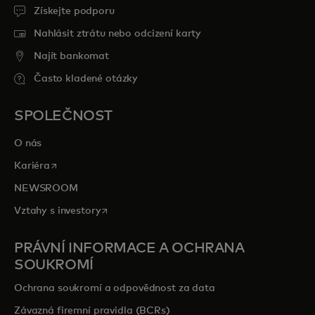
Získejte podporu
Nahlásit ztrátu nebo odcizení karty
Najít bankomat
Často kladené otázky
SPOLEČNOST
O nás
opens in a new tab
Kariéra
NEWSROOM
opens in a new tab
Vztahy s investory
PRÁVNÍ INFORMACE A OCHRANA
SOUKROMÍ
Ochrana soukromí a odpovědnost za data
Závazná firemní pravidla (BCRs)