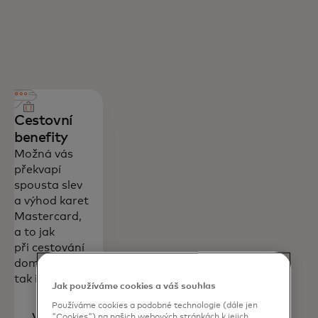
Cestovní
benefity
Možná vás
překvapí
spousta slev
a výhod karet
Mastercard,
a to jak
při cestování
doma,
tak i v zahraničí.
Jak používáme cookies a váš souhlas
Používáme cookies a podobné technologie (dále jen
Více
"Cookies") na našich webových stránkách k jejich