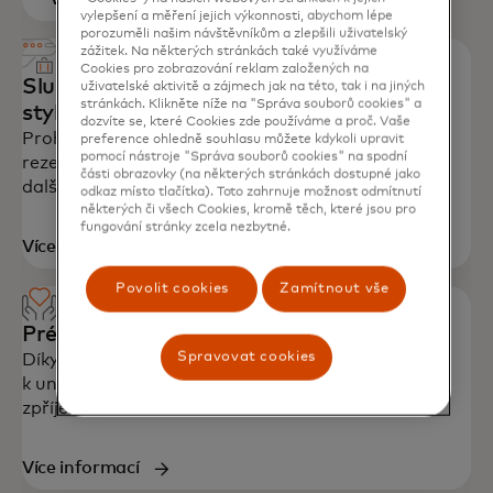
vylepšení a měření jejich výkonnosti, abychom lépe
informací
porozuměli našim návštěvníkům a zlepšili uživatelský
zážitek. Na některých stránkách také využíváme
Cookies pro zobrazování reklam založených na
Služby Mastercard pro cestování a životní
uživatelské aktivitě a zájmech jak na této, tak i na jiných
stránkách. Klikněte níže na "Správa souborů cookies" a
styl
dozvíte se, které Cookies zde používáme a proč. Vaše
Prohlédněte si exkluzivní výhody Mastercard,
preference ohledně souhlasu můžete kdykoli upravit
pomocí nástroje "Správa souborů cookies" na spodní
rezervujte si cestování, získejte upgrade hotelů a
části obrazovky (na některých stránkách dostupné jako
další.
odkaz místo tlačítka). Toto zahrnuje možnost odmítnutí
některých či všech Cookies, kromě těch, které jsou pro
fungování stránky zcela nezbytné.
opens in a new tab
Více informací
Povolit cookies
Zamítnout vše
Prémiové benefity
Spravovat cookies
Díky prémiové kartě Mastercard máte přístup
k unikátním benefitům a službám, které vám
zpříjemní cestování i každodenní život.
Více informací