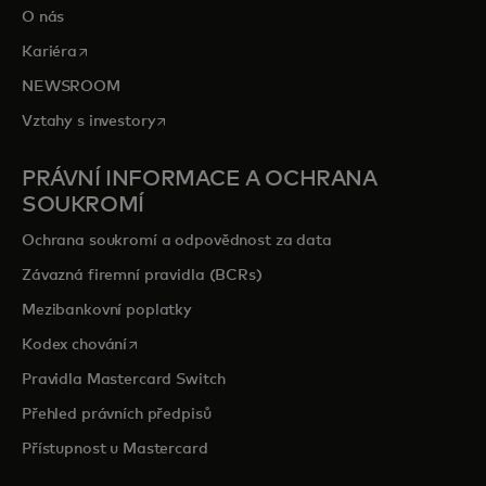
O nás
opens in a new tab
Kariéra
NEWSROOM
opens in a new tab
Vztahy s investory
PRÁVNÍ INFORMACE A OCHRANA
SOUKROMÍ
Ochrana soukromí a odpovědnost za data
Závazná firemní pravidla (BCRs)
Mezibankovní poplatky
opens in a new tab
Kodex chování
Pravidla Mastercard Switch
Přehled právních předpisů
Přístupnost u Mastercard