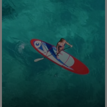
Pro vás
Pro firmy
Pro svět
Pro inovátory
Novinky a trendy