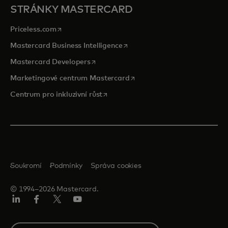
STRÁNKY MASTERCARD
opens in a new tab
Priceless.com
opens in a new tab
Mastercard Business Intelligence
opens in a new tab
Mastercard Developers
opens in a new tab
Marketingové centrum Mastercard
opens in a new tab
Centrum pro inkluzivní růst
Soukromí
Podmínky
Správa cookies
© 1994–2026 Mastercard.
Linkedin
Facebook
Twitter/X
Youtube
Select