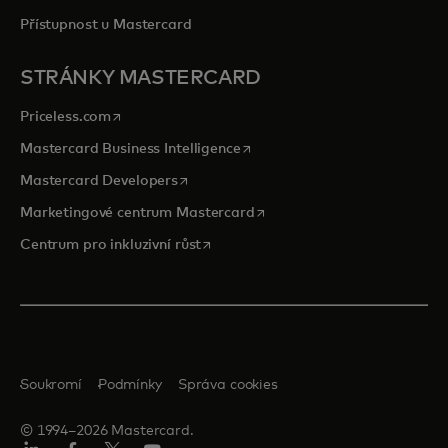
Přístupnost u Mastercard
STRÁNKY MASTERCARD
opens in a new tab
Priceless.com
opens in a new tab
Mastercard Business Intelligence
opens in a new tab
Mastercard Developers
opens in a new tab
Marketingové centrum Mastercard
opens in a new tab
Centrum pro inkluzivní růst
Soukromí
Podmínky
Správa cookies
© 1994–2026 Mastercard.