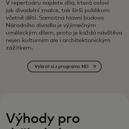
V repertoáru najdete díla, která osloví
jak divadelní znalce, tak širší publikum
včetně dětí. Samotná hlavní budova
Národního divadla je výjimečným
uměleckým dílem, proto je každá návštěva
nejen kulturním ale i architektonickým
zážitkem.
opens in a new tab
Vybrat si z programu ND
Výhody pro