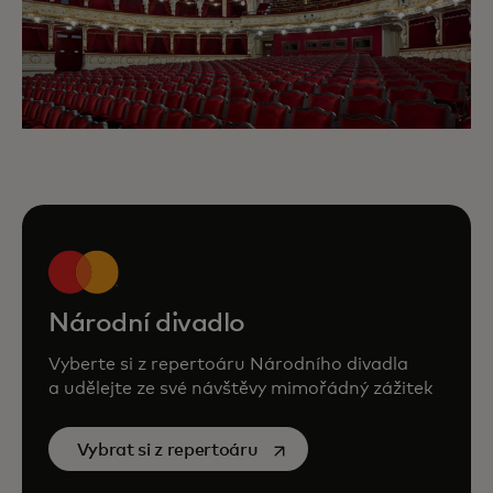
Zpestřete si návštěvu Národního divadlo
nabídkou exkluzivních zážitků.
Národní divadlo
Neveřejná zkouška Národního divadla
Vyberte si z repertoáru Národního divadla
s komentovanou prohlídkou.
a udělejte ze své návštěvy mimořádný zážitek
opens in a new tab
Vybrat si z repertoáru