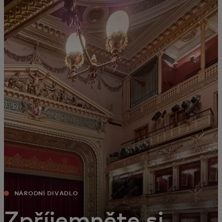
Pro vás
Pro firmy
Pro svět
Pro inovátory
Novinky a trendy
NÁRODNÍ DIVADLO
Zpříjemněte si