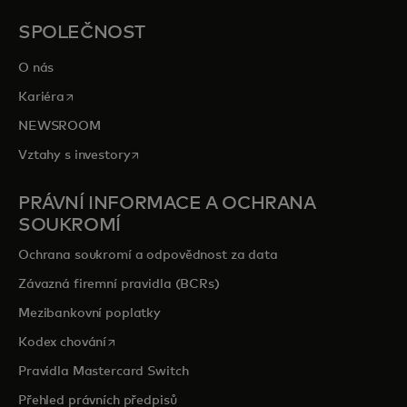
SPOLEČNOST
O nás
opens in a new tab
Kariéra
NEWSROOM
opens in a new tab
Vztahy s investory
PRÁVNÍ INFORMACE A OCHRANA
SOUKROMÍ
Ochrana soukromí a odpovědnost za data
Závazná firemní pravidla (BCRs)
Mezibankovní poplatky
opens in a new tab
Kodex chování
Pravidla Mastercard Switch
Přehled právních předpisů