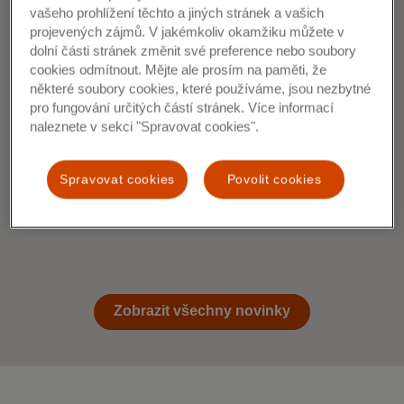
vašeho prohlížení těchto a jiných stránek a vašich
projevených zájmů. V jakémkoliv okamžiku můžete v
dolní části stránek změnit své preference nebo soubory
Studie Mastercard: Většina Čechů
cookies odmítnout. Mějte ale prosím na paměti, že
chce v digitální době vědomě zpomalit
některé soubory cookies, které používáme, jsou nezbytné
pro fungování určitých částí stránek. Více informací
a trávit více času offline
naleznete v sekci "Spravovat cookies".
Spravovat cookies
Povolit cookies
Zobrazit všechny novinky