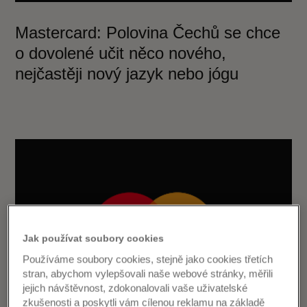
Mastercard: Polovina Čechů se chce
o dovolené učit něco nového,
nejčastěji nový jazyk nebo jógu
Jak používat soubory cookies
Používáme soubory cookies, stejně jako cookies třetích
stran, abychom vylepšovali naše webové stránky, měřili
jejich návštěvnost, zdokonalovali vaše uživatelské
zkušenosti a poskytli vám cílenou reklamu na základě