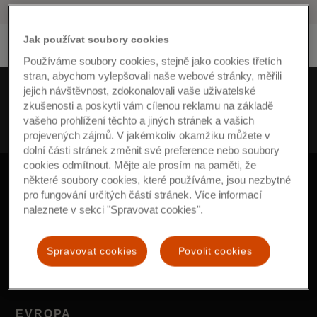
Jak používat soubory cookies
Používáme soubory cookies, stejně jako cookies třetích
stran, abychom vylepšovali naše webové stránky, měřili
jejich návštěvnost, zdokonalovali vaše uživatelské
Evropa
Tiskové centrum
Novinky
cs-CZ
zkušenosti a poskytli vám cílenou reklamu na základě
2019
únor
vašeho prohlížení těchto a jiných stránek a vašich
Valentýnské nákupy v Česku strmě rostou, v USA ovšem klesa
projevených zájmů. V jakémkoliv okamžiku můžete v
dolní části stránek změnit své preference nebo soubory
cookies odmítnout. Mějte ale prosím na paměti, že
některé soubory cookies, které používáme, jsou nezbytné
pro fungování určitých částí stránek. Více informací
naleznete v sekci "Spravovat cookies".
Spravovat cookies
Povolit cookies
https://www.mastercard.com/news/europe/cs-cz
EVROPA