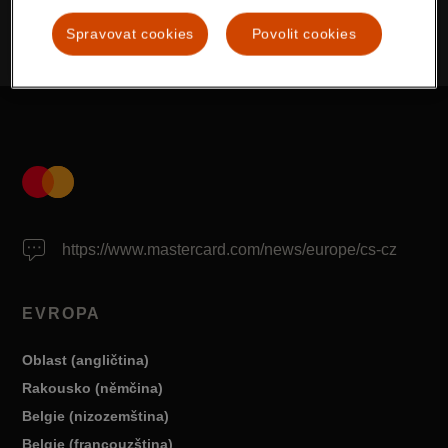
Evropa
Tiskové centrum
Novinky
cs-CZ
2019
leden
Spravovat cookies
Povolit cookies
Devatenáctý ročník Tříkrálové sbírky opět přináší požehnání d
https://www.mastercard.com/news/europe/cs-cz
EVROPA
Oblast (angličtina)
Rakousko (němčina)
Belgie (nizozemština)
Belgie (francouzština)