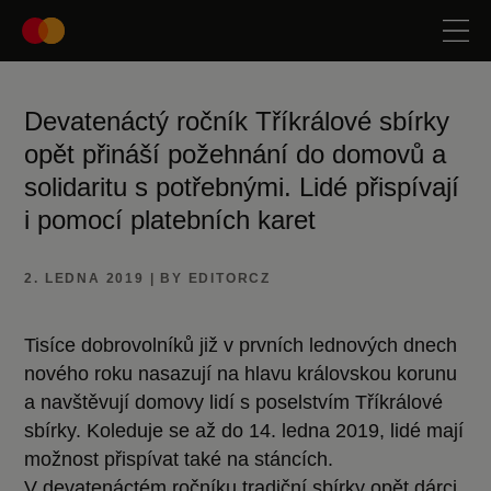
Devatenáctý ročník Tříkrálové sbírky
opět přináší požehnání do domovů a
solidaritu s potřebnými. Lidé přispívají
i pomocí platebních karet
2. LEDNA 2019 | BY EDITORCZ
Tisíce dobrovolníků již v prvních lednových dnech
nového roku nasazují na hlavu královskou korunu
a navštěvují domovy lidí s poselstvím Tříkrálové
sbírky. Koleduje se až do 14. ledna 2019, lidé mají
možnost přispívat také na stáncích.
V devatenáctém ročníku tradiční sbírky opět dárci