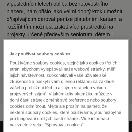
v posledních letech obliba bezhotovostního
placení, nám přišlo jako velmi dobrý krok umožnit
přispívajícím darovat peníze platebními kartami a
rozšířit tím možnost získat více prostředků na
projekty určené především seniorům, dětem i
lidem v nouzi,“ uvedl vedoucí rozvoje obchodu
společnosti Mastercard za Českou a Slovenskou
Jak používat soubory cookies
republiku Martin Dolejš.
Používáme soubory cookies, stejně jako cookies třetích
stran, abychom vylepšovali naše webové stránky, měřili
jejich návštěvnost, zdokonalovali vaše uživatelské
zkušenosti a poskytli vám cílenou reklamu na základě
vašeho prohlížení těchto a jiných stránek a vašich
EDITORCZ
projevených zájmů. V jakémkoliv okamžiku můžete v
dolní části stránek změnit své preference nebo soubory
cookies odmítnout. Mějte ale prosím na paměti, že
některé soubory cookies, které používáme, jsou nezbytné
pro fungování určitých částí stránek. Více informací
naleznete v sekci "Spravovat cookies".