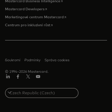
opens in a new tab
Mastercard Business Intelligence
opens in a new tab
Mastercard Developers
opens in a new tab
Marketingové centrum Mastercard
opens in a new tab
Centrum pro inkluzivní růst
Soukromí
Podmínky
Správa cookies
© 1994–2026 Mastercard.
Linkedin
Facebook
Twitter/X
Youtube
Select
a
country