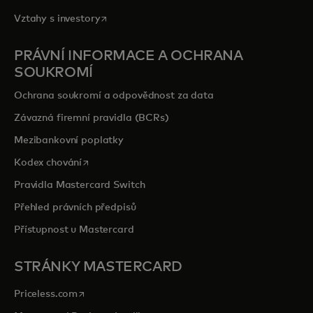
opens in a new tab
Vztahy s investory
PRÁVNÍ INFORMACE A OCHRANA
SOUKROMÍ
Ochrana soukromí a odpovědnost za data
Závazná firemní pravidla (BCRs)
Mezibankovní poplatky
opens in a new tab
Kodex chování
Pravidla Mastercard Switch
Přehled právních předpisů
Přístupnost u Mastercard
STRÁNKY MASTERCARD
opens in a new tab
Priceless.com