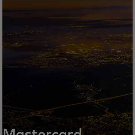
Pro vás
Pro firmy
Pro svět
Pro inovátory
Novinky a trendy
Mastercard