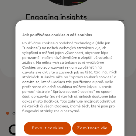
Engaging insights
We specialize in bringing economics
to diverse global audiences with
Jak používáme cookies a váš souhlas
timely and actionable insights
Používáme cookies a podobné technologie (dále jen
through our interactive formats.
"Cookies") na našich webových stránkách k jejich
vylepšení a měření jejich výkonnosti, abychom lépe
porozuměli našim návštěvníkům a zlepšili uživatelský
zážitek. Na některých stránkách také využíváme
Cookies pro zobrazování reklam založených na
uživatelské aktivitě a zájmech jak na této, tak i na jiných
stránkách. Klikněte níže na "Správa souborů cookies" a
dozvíte se, které Cookies zde používáme a proč. Vaše
preference ohledně souhlasu můžete kdykoli upravit
pomocí nástroje "Správa souborů cookies" na spodní
části obrazovky (na některých stránkách dostupné jako
odkaz místo tlačítka). Toto zahrnuje možnost odmítnutí
některých či všech Cookies, kromě těch, které jsou pro
fungování stránky zcela nezbytné.
OUR TEAM
Our experts
Povolit cookies
Zamítnout vše