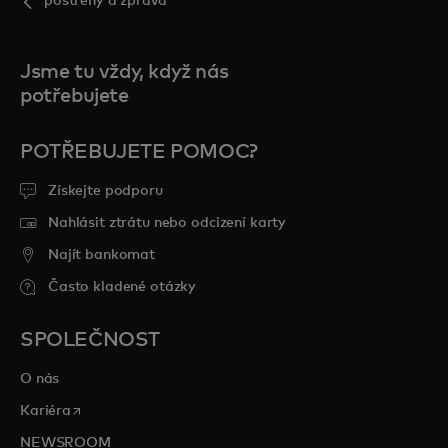
postřehy a zpráva
Jsme tu vždy, když nás
potřebujete
POTŘEBUJETE POMOC?
Získejte podporu
Nahlásit ztrátu nebo odcizení karty
Najít bankomat
Často kladené otázky
SPOLEČNOST
O nás
opens in a new tab
Kariéra
NEWSROOM