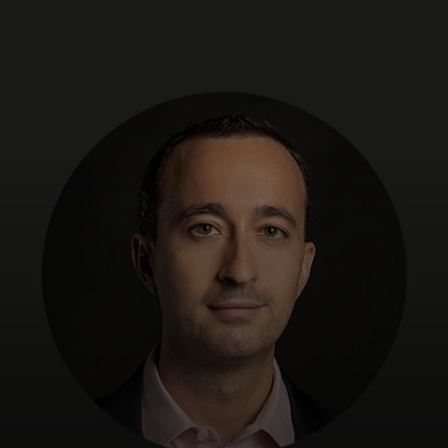
Pro vás
Pro firmy
Pro svět
Pro inovátory
Novinky a trendy