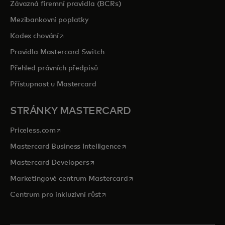
Závazná firemní pravidla (BCRs)
Mezibankovní poplatky
opens in a new tab
Kodex chování
Pravidla Mastercard Switch
Přehled právních předpisů
Přístupnost u Mastercard
STRÁNKY MASTERCARD
opens in a new tab
Priceless.com
opens in a new tab
Mastercard Business Intelligence
opens in a new tab
Mastercard Developers
opens in a new tab
Marketingové centrum Mastercard
opens in a new tab
Centrum pro inkluzivní růst