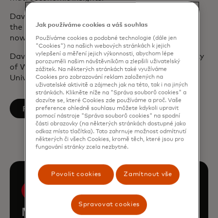
David is a global citizen having worked and lived in
Jak používáme cookies a váš souhlas
the United Kingdom, Hong Kong, New York, and
now Singapore.
Používáme cookies a podobné technologie (dále jen
"Cookies") na našich webových stránkách k jejich
vylepšení a měření jejich výkonnosti, abychom lépe
David holds a BSc in Economics from the University
porozuměli našim návštěvníkům a zlepšili uživatelský
of Warwick and an MSc in Finance from the
zážitek. Na některých stránkách také využíváme
University of London.
Cookies pro zobrazování reklam založených na
uživatelské aktivitě a zájmech jak na této, tak i na jiných
stránkách. Klikněte níže na "Správa souborů cookies" a
dozvíte se, které Cookies zde používáme a proč. Vaše
opens in a new tab
Follow on LinkedIn
preference ohledně souhlasu můžete kdykoli upravit
pomocí nástroje "Správa souborů cookies" na spodní
části obrazovky (na některých stránkách dostupné jako
odkaz místo tlačítka). Toto zahrnuje možnost odmítnutí
některých či všech Cookies, kromě těch, které jsou pro
fungování stránky zcela nezbytné.
Povolit cookies
Zamítnout vše
Spravovat cookies
Meet the rest of the