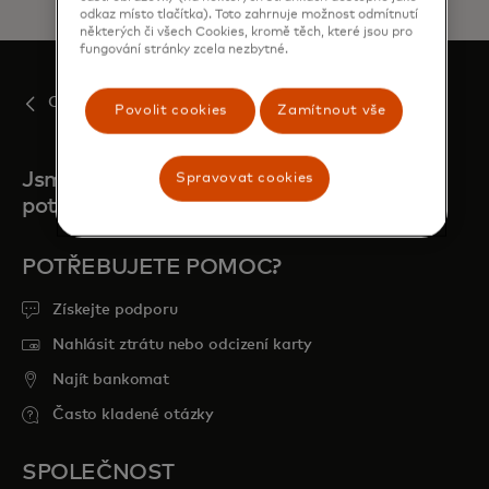
odkaz místo tlačítka). Toto zahrnuje možnost odmítnutí
některých či všech Cookies, kromě těch, které jsou pro
fungování stránky zcela nezbytné.
Our team
Povolit cookies
Zamítnout vše
Jsme tu vždy, když nás
Spravovat cookies
potřebujete
POTŘEBUJETE POMOC?
Získejte podporu
Nahlásit ztrátu nebo odcizení karty
Najít bankomat
Často kladené otázky
SPOLEČNOST