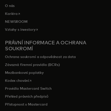
O nás
opens in a new tab
Kariéra
NEWSROOM
opens in a new tab
Vztahy s investory
PRÁVNÍ INFORMACE A OCHRANA
SOUKROMÍ
Ochrana soukromí a odpovědnost za data
Závazná firemní pravidla (BCRs)
Mezibankovní poplatky
opens in a new tab
Kodex chování
Pravidla Mastercard Switch
Přehled právních předpisů
Přístupnost u Mastercard