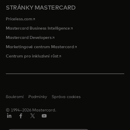
STRÁNKY MASTERCARD
opens in a new tab
Priceless.com
opens in a new tab
Mastercard Business Intelligence
opens in a new tab
Mastercard Developers
opens in a new tab
Marketingové centrum Mastercard
opens in a new tab
Centrum pro inkluzivní růst
Soukromí
Podmínky
Správa cookies
© 1994–2026 Mastercard.
Linkedin
Facebook
Twitter/X
Youtube