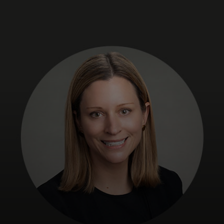
Pro vás
Pro firmy
Pro svět
Pro inovátory
Novinky a trendy