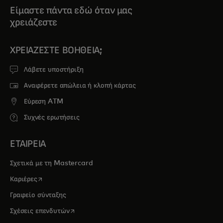
*Τα Mastercard touchpoints
Είμαστε πάντα εδώ όταν μας
βρίσκονται στο My Mall στο
χρειάζεστε
Ισόγειο, Είσοδος Α, στο Mall of
Cyprus στον 1o όροφο, και στο
ΧΡΕΙΆΖΕΣΤΕ ΒΟΉΘΕΙΑ;
Metropolis Mall στο Ισόγειο.
Λάβετε υποστήριξη
Αναφέρετε απώλεια ή κλοπή κάρτας
Εύρεση ATM
Συχνές ερωτήσεις
ΕΤΑΙΡΕΙΑ
Σχετικά με τη Mastercard
opens in a new tab
Καριέρες
Γραφείο σύνταξης
opens in a new tab
Σχέσεις επενδυτών