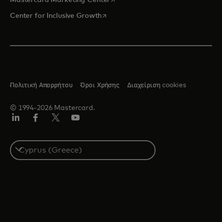
Mastercard Marketing Center
opens in a new tab
Center for Inclusive Growth
Πολιτική Απορρήτου
Όροι Χρήσης
Διαχείριση cookies
© 1994-2026 Mastercard.
Linkedin
Facebook
Twitter/X
Youtube
Select
a
country