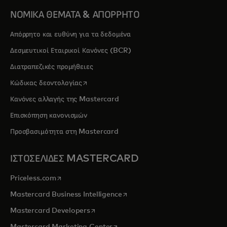
ΝΟΜΙΚΑ ΘΕΜΑΤΑ & ΑΠΟΡΡΗΤΟ
Απόρρητο και ευθύνη για τα δεδομένα
Δεσμευτικοί Εταιρικοί Κανόνες (BCR)
Διατραπεζικές προμήθειες
opens in a new tab
Κώδικας δεοντολογίας
Κανόνες αλλαγής της Mastercard
Επισκόπηση κανονισμών
Προσβασιμότητα στη Mastercard
ΙΣΤΟΣΕΛΙΔΕΣ MASTERCARD
opens in a new tab
Priceless.com
opens in a new tab
Mastercard Business Intelligence
opens in a new tab
Mastercard Developers
opens in a new tab