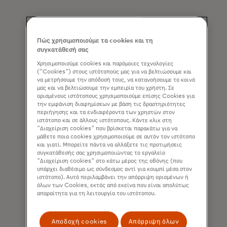
με Mastercard
Πώς χρησιμοποιούμε τα cookies και τη
στα αγαπημένα
συγκατάθεσή σας
Χρησιμοποιούμε cookies και παρόμοιες τεχνολογίες
σου εμπορικά
("Cookies") στους ιστότοπούς μας για να βελτιώσουμε και
να μετρήσουμε την απόδοσή τους, να κατανοήσουμε το κοινό
μας και να βελτιώσουμε την εμπειρία του χρήστη. Σε
κέντρα!
ορισμένους ιστότοπους χρησιμοποιούμε επίσης Cookies για
την εμφάνιση διαφημίσεων με βάση τις δραστηριότητες
περιήγησης και τα ενδιαφέροντα των χρηστών στον
ιστότοπο και σε άλλους ιστότοπους. Κάντε κλικ στη
"Διαχείριση cookies" που βρίσκεται παρακάτω για να
μάθετε ποια cookies χρησιμοποιούμε σε αυτόν τον ιστότοπο
και γιατί. Μπορείτε πάντα να αλλάξετε τις προτιμήσεις
Από
6 Απριλίου
έως και
7 Ιουνίου
συγκατάθεσής σας χρησιμοποιώντας το εργαλείο
"Διαχείριση cookies" στο κάτω μέρος της οθόνης (που
2026
, κάθε σου συναλλαγή με
υπάρχει διαθέσιμο ως σύνδεσμος αντί για κουμπί μέσα στον
Mastercard στο
Mall of Cyprus
ιστότοπο). Αυτό περιλαμβάνει την απόρριψη ορισμένων ή
όλων των Cookies, εκτός από εκείνα που είναι απολύτως
στη
Λευκωσία
, στο
Metropolis Mall
απαραίτητα για τη λειτουργία του ιστότοπου.
στη
Λάρνακα
, και στο
My Mall
στη
Λεμεσό
, σε φέρνει πιο κοντά σε
Αποδοχή cookies
Απόρριψη όλων