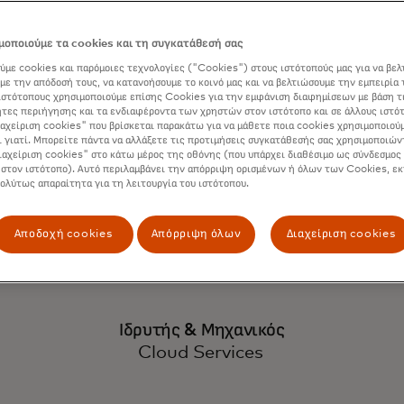
 επιθέσεις χαμηλο
οποιούμε τα cookies και τη συγκατάθεσή σας
ύμε cookies και παρόμοιες τεχνολογίες ("Cookies") στους ιστότοπούς μας για να βελ
με την απόδοσή τους, να κατανοήσουμε το κοινό μας και να βελτιώσουμε την εμπειρία 
ται σε δευτερόλεπτ
ιστότοπους χρησιμοποιούμε επίσης Cookies για την εμφάνιση διαφημίσεων με βάση τ
τες περιήγησης και τα ενδιαφέροντα των χρηστών στον ιστότοπο και σε άλλους ιστό
ιαχείριση cookies" που βρίσκεται παρακάτω για να μάθετε ποια cookies χρησιμοποιούμ
ι γιατί. Μπορείτε πάντα να αλλάξετε τις προτιμήσεις συγκατάθεσής σας χρησιμοποιών
tection, ο χρόνος
ιαχείριση cookies" στο κάτω μέρος της οθόνης (που υπάρχει διαθέσιμο ως σύνδεσμος 
 στον ιστότοπο). Αυτό περιλαμβάνει την απόρριψη ορισμένων ή όλων των Cookies, εκ
πολύτως απαραίτητα για τη λειτουργία του ιστότοπου.
ρίπου 5 με 10 λεπ
Αποδοχή cookies
Απόρριψη όλων
Διαχείριση cookies
Ιδρυτής & Μηχανικός
Cloud Services