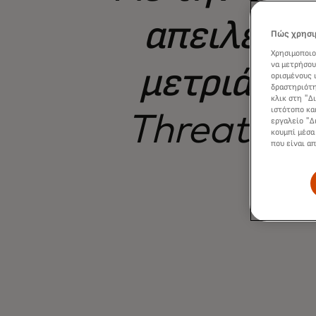
απειλές ή
Πώς χρησιμ
Χρησιμοποιο
να μετρήσου
μετριάζον
ορισμένους 
δραστηριότη
κλικ στη "Δ
ιστότοπο κα
Threat Pro
εργαλείο "Δ
κουμπί μέσα
που είναι α
πε