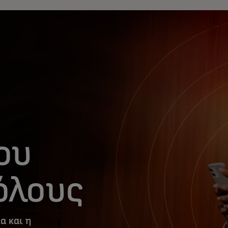
ου
όλους
α και η