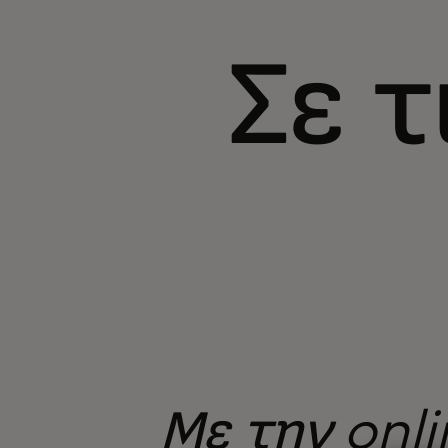
Σε 
Με την onli