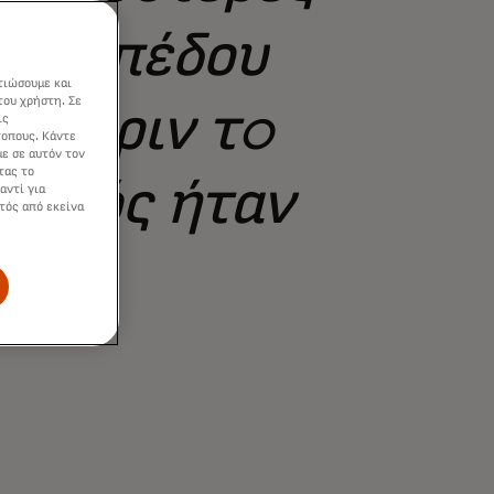
ύ επιπέδου
τιώσουμε και
του χρήστη. Σε
α. Πριν τo
ις
τοπους. Κάντε
ε σε αυτόν τον
τας το
 αυτός ήταν
αντί για
τός από εκείνα
τά.