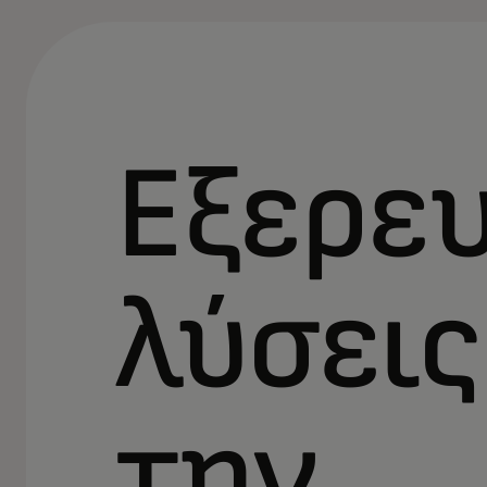
Εξερευ
λύσεις
την