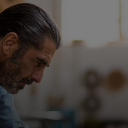
შენთვის
ბიზნესისთვის
მსოფლიოსთვის
ინოვატორებისთვის
სიახლეები და ტენდენციები