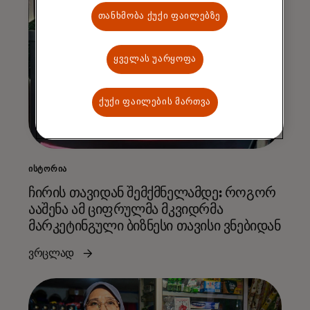
თანხმობა ქუქი ფაილებზე
ყველას უარყოფა
ქუქი ფაილების მართვა
ᲘᲡᲢᲝᲠᲘᲐ
ჩირის თავიდან შემქმნელამდე: როგორ
ააშენა ამ ციფრულმა მკვიდრმა
მარკეტინგული ბიზნესი თავისი ვნებიდან
ვრცლად