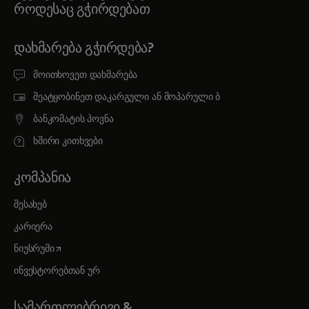
როდესაც გჭირდებათ
ᲓᲐᲮᲛᲐᲠᲔᲑᲐ ᲒᲭᲘᲠᲓᲔᲑᲐ?
მოითხოვეთ დახმარება
შეატყობინეთ დაკარგული ან მოპარული ბ
ბანკომატის პოვნა
ხშირი კითხვები
ᲙᲝᲛᲞᲐᲜᲘᲐ
შესახებ
კარიერა
opens in a new tab
ნიუსრუმი
ინვესტორებთან ურ
ᲡᲐᲛᲐᲠᲗᲚᲔᲑᲠᲘᲕᲘ &