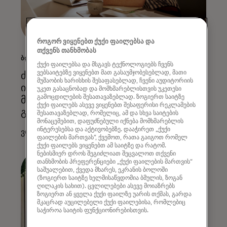
როგორ ვიყენებთ ქუქი ფაილებსა და
თქვენს თანხმობას
ᲑᲚᲝᲒᲘ
ქუქი ფაილებსა და მსგავს ტექნოლოგიებს ჩვენს
ვებსაიტებზე ვიყენებთ მათ გასაუმჯობესებლად, მათი
ძალიან პატარა იმისთვის, რომ
მუშაობის ხარისხის შესაფასებლად, ჩვენი აუდიტორიის
იგნორირდეს? აღარ. რატომ არის
უკეთ გასაცნობად და მომხმარებლისთვის უკეთესი
გამოცდილების შესათავაზებლად. ზოგიერთ საიტზე
მცირე ბიზნესისთვის კიბერდაცვის
ქუქი ფაილებს ასევე ვიყენებთ შესაფერისი რეკლამების
გაზრდა გადამწყ
შესათავაზებლად, რომელიც, ამ და სხვა საიტების
მონაცემებით, დაფუძნებული იქნება მომხმარებლის
ინტერესებსა და აქტივობებზე. დააჭირეთ „ქუქი
ვრცლად
ფაილების მართვას“, ქვემოთ, რათა გაიგოთ რომელ
ქუქი ფაილებს ვიყენებთ ამ საიტზე და რატომ.
ნებისმიერ დროს შეგიძლიათ შეცვალოთ თქვენი
თანხმობის პრეფერენციები „ქუქი ფაილების მართვის“
საშუალებით, ქვედა მხარეს, ეკრანის ბოლოში
(ზოგიერთ საიტზე ხელმისაწვდომია ბმულის, ზოგან
ღილაკის სახით). ცვლილებები ასევე მოიაზრებს
ზოგიერთ ან ყველა ქუქი ფაილზე უარის თქმას, გარდა
მკაცრად აუცილებელი ქუქი ფაილებისა, რომლებიც
საჭიროა საიტის ფუნქციონირებისთვის.