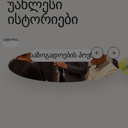
უახლესი
ისტორიები
ისტორია
საზოგადოების პოვნ
ორგანიზება
ორგანიზება
საწვავის მთავარი ქუჩა
ნაღდი ანგარიშსწორება
მცირე ბიზნესის ნ