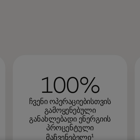
ჩვ
მდ
მე
100%
ეფ
გა
შე
ჩვენი ოპერაციებისთვის
გამოყენებული
და
განახლებადი ენერგიის
გა
ჩვ
პროცენტული
მო
1
მაჩვენებელი