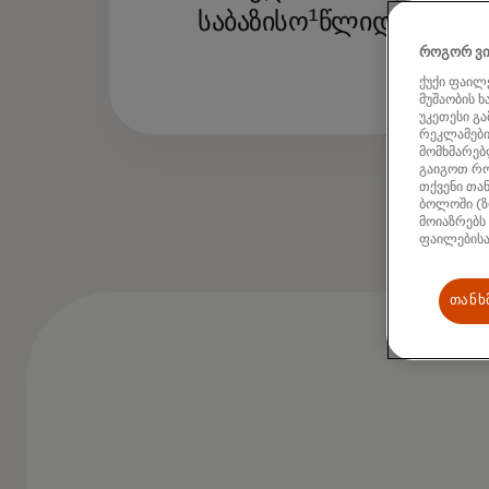
1
საბაზისო
წლიდან
როგორ ვი
ქუქი ფაილე
მუშაობის 
უკეთესი გ
რეკლამების
მომხმარებლ
გაიგოთ რო
თქვენი თან
ბოლოში (ზ
მოიაზრებს
ფაილებისა
თანხ