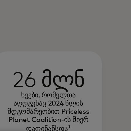
ენი გარემოსდაცვითი
გრადობის სტრატეგიის
შვეობით, ჩვენ ვზრდით
26 მლნ
ექტურობას, ვაძლიერებთ
მძლეობას და ვხსნით ზრდის
საძლებლობებს.
ხეები, რომელთა
აღდგენაც 2024 წლის
 ჩვენ გთავაზობთ ინოვაციურ
მდგომარეობით Priceless
დაწყვეტილებებს, რომლებიც
ენს პარტნიორებსა და
Planet Coalition-ის მიერ
მხმარებლებს იმავე მიზნების
1
დაფინანსდა