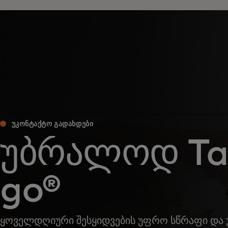
ᲣᲙᲝᲜᲢᲐᲥᲢᲝ ᲒᲐᲓᲐᲮᲓᲔᲑᲘ
უბრალოდ Ta
go®
ყოველდღიური შესყიდვების უფრო სწრაფი და