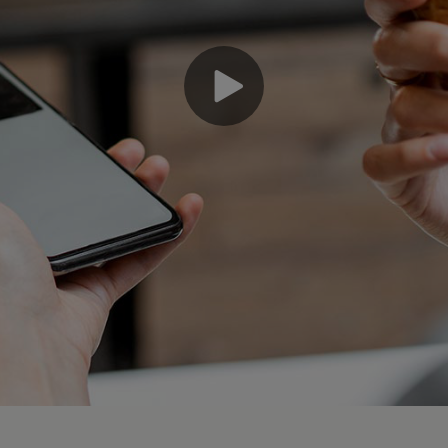
უდამ თქვენს ხელთაა და
ვრით.