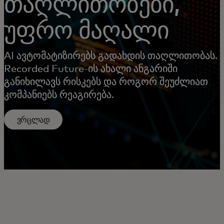
თაღლითობები,
უფრო მაღალი
AI ავტომატიზირებს გადახდის თაღლითობას.
Recorded Future-ის ახალი ანგარიში
განიხილავს რისკებს და როგორ შეუძლიათ
კომპანიებს რეაგირება.
ვრცლად