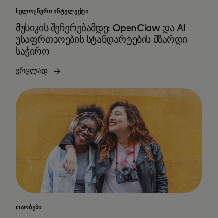
ᲮᲔᲚᲝᲕᲜᲣᲠᲘ ᲘᲜᲢᲔᲚᲔᲥᲢᲘ
მუსიკის შეჩერებამდე: OpenClaw და AI
უსაფრთხოების სტანდარტების მზარდი
საჭირო
ვრცლად
ᲗᲐᲝᲑᲔᲑᲘ