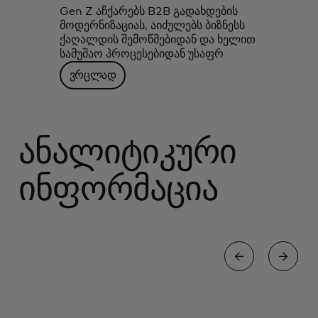
Gen Z აჩქარებს B2B გადახდების
მოდერნიზაციას, აიძულებს ბიზნესს
ქაღალდის შემოწმებიდან და ხელით
სამუშაო პროცესებიდან უსაფრ
ვრცლად
ანალიტიკური
ინფორმაცია
ᲙᲝᲛᲔᲠᲪᲘᲐ
Მ