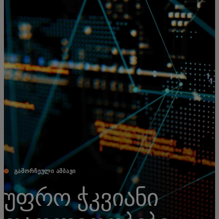
შენთვის
ბიზნესისთვის
მსოფლიოსთვის
ინოვატორებისთვის
სიახლეები და ტენდენციები
ᲒᲐᲛᲝᲠᲩᲔᲣᲚᲘ ᲐᲛᲑᲐᲕᲘ
უფრო ჭკვიანი