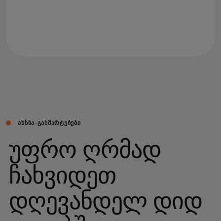
ᲐᲮᲡᲜᲐ-ᲒᲐᲜᲛᲐᲠᲢᲔᲑᲔᲑᲘ
უფრო ღრმად
ჩახვიდეთ
დღევანდელ დიდ