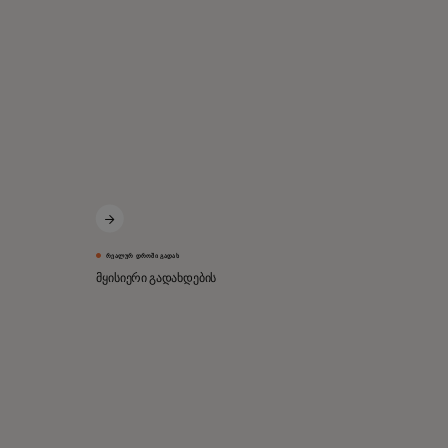
ᲠᲔᲐᲚᲣᲠ ᲓᲠᲝᲨᲘ ᲒᲐᲓᲐᲮ
მყისიერი გადახდების