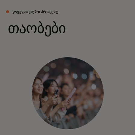
ᲧᲝᲕᲔᲚᲗᲕᲘᲣᲠᲘ ᲞᲠᲝᲪᲔᲜᲢ
თაობები