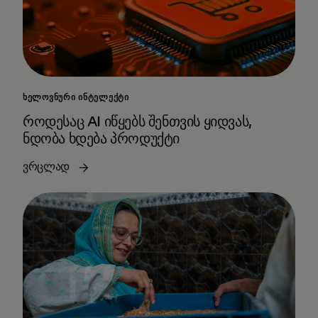
ᲮᲔᲚᲝᲕᲜᲣᲠᲘ ᲘᲜᲢᲔᲚᲔᲥᲢᲘ
როდესაც AI იწყებს შენთვის ყიდვას,
ნდობა ხდება პროდუქტი
ვრცლად