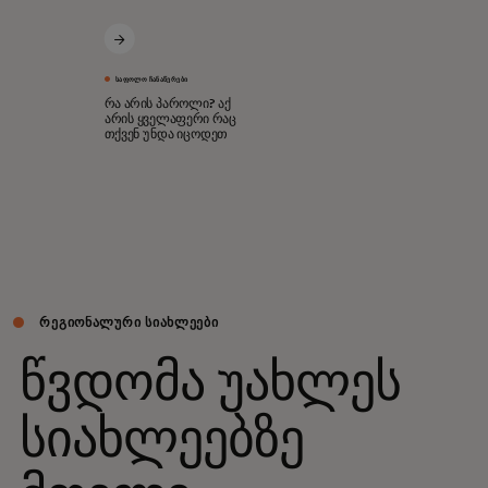
ᲡᲐᲤᲝᲚᲝ ᲩᲐᲜᲐᲬᲔᲠᲔᲑᲘ
რა არის პაროლი? აქ
არის ყველაფერი რაც
თქვენ უნდა იცოდეთ
ᲠᲔᲒᲘᲝᲜᲐᲚᲣᲠᲘ ᲡᲘᲐᲮᲚᲔᲔᲑᲘ
წვდომა უახლეს
სიახლეებზე