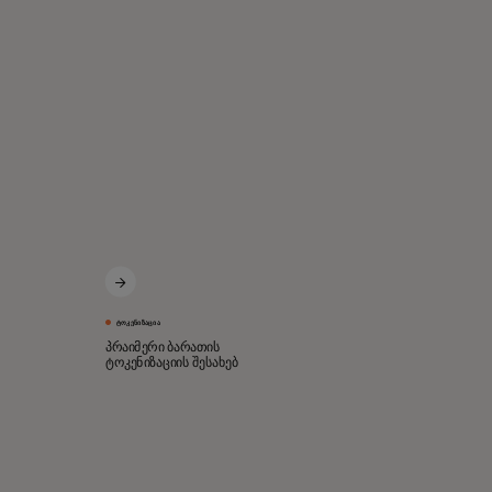
ᲢᲝᲙᲔᲜᲘᲖᲐᲪᲘᲐ
პრაიმერი ბარათის
ტოკენიზაციის შესახებ