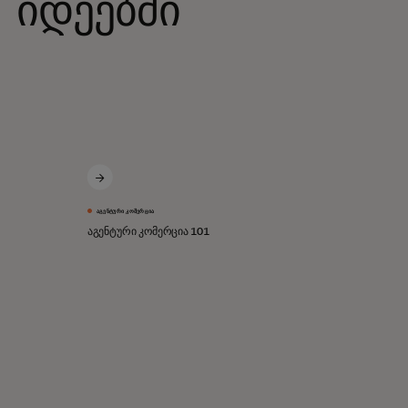
იდეებში
ᲐᲒᲔᲜᲢᲣᲠᲘ ᲙᲝᲛᲔᲠᲪᲘᲐ
აგენტური კომერცია 101