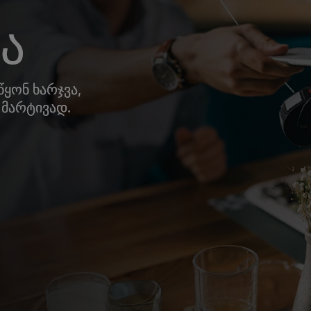
ა
ყონ ხარჯვა,
 მარტივად.