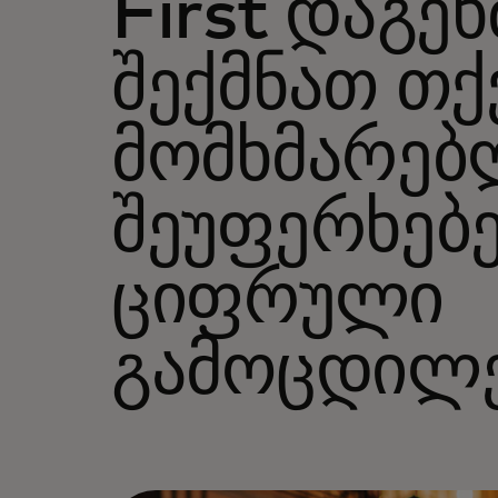
First დაგე
შექმნათ თქ
მომხმარებ
შეუფერხებ
ციფრული
გამოცდილ