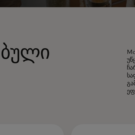
ებული
Ma
უწ
ჩა
სა
გა
ეფ