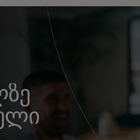
ლზე
ული