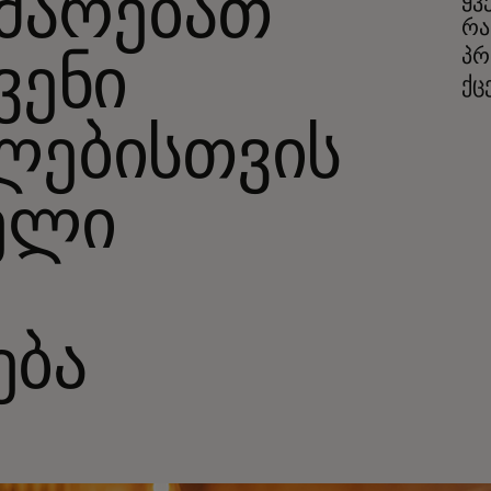
ხმარებათ
ყვ
რა
პრ
ვენი
ქც
ლებისთვის
ელი
ება