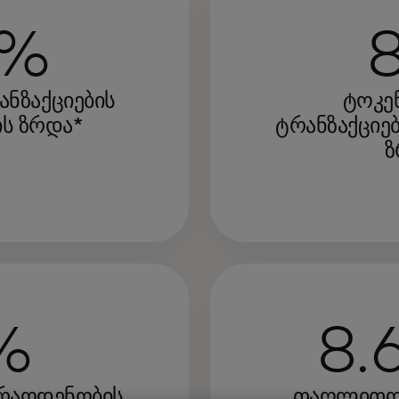
0%
ანზაქციების
ტოკე
ს ზრდა*
ტრანზაქციე
ზ
%
8.
 რაოდენობის
თაღლითობ