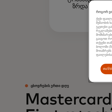
ზრდა აქტიურ 
როგორ ვი
ქუქი ფაილე
მუშაობის 
უკეთესი გ
რეკლამების
მომხმარებლ
გაიგოთ რო
თქვენი თან
ბოლოში (ზ
მოიაზრებს
ფაილებისა
თანხ
ᲪᲮᲝᲕᲠᲔᲑᲘᲡ ᲔᲠᲗᲘ ᲓᲦᲔ
Mastercard 