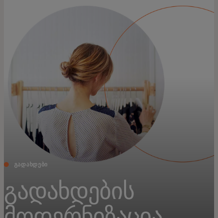
შენთვის
ბიზნესისთვის
მსოფლიოსთვის
ინოვატორებისთვის
სიახლეები და ტენდენციები
ᲒᲐᲓᲐᲮᲓᲔᲑᲘ
გადახდების
მოდერნიზაცია,