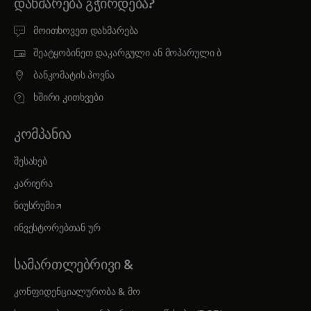
ᲓᲐᲮᲛᲐᲠᲔᲑᲐ ᲒᲭᲘᲠᲓᲔᲑᲐ?
მოითხოვეთ დახმარება
შეატყობინეთ დაკარგული ან მოპარული ბ
ბანკომატის პოვნა
ხშირი კითხვები
ᲙᲝᲛᲞᲐᲜᲘᲐ
შესახებ
კარიერა
opens in a new tab
ნიუსრუმი
ინვესტორებთან ურ
ᲡᲐᲛᲐᲠᲗᲚᲔᲑᲠᲘᲕᲘ &
კონფიდენციალურობა & მო