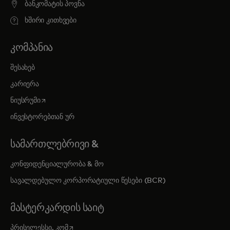
ბანკომატის პოვნა
ხშირი კითხვები
ᲙᲝᲛᲞᲐᲜᲘᲐ
შესახებ
კარიერა
opens in a new tab
ნიუსრუმი
ინვესტორებთან ურ
ᲡᲐᲛᲐᲠᲗᲚᲔᲑᲠᲘᲕᲘ &
კონფიდენციალურობა & მო
სავალდებულო კორპორატიული წესები (BCR)
ᲛᲐᲡᲢᲔᲠᲙᲐᲠᲓᲘᲡ ᲡᲐᲘᲢ
opens in a new tab
პრისელესსი. კომ