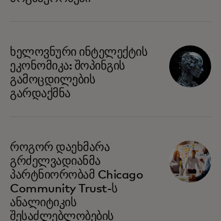
opens in a new tab
ხელოვნური ინტელექტის
ეკონომიკა: შოპინგის
გამოცდილების
გარდაქმნა
opens in a new tab
როგორ დაეხმარა
გრძელვადიანმა
პარტნიორობამ Chicago
Community Trust-ს
ანალიტიკის
შესაძლებლობების