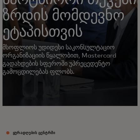
ზრდის მომდევნო
ეტაპისთვის
მსოფლიოს უდიდესი საკონსულტაციო
ორგანიზაციის წყალობით, Mastercard
გადახდების სფეროში უპრეცედენტო
გამოცდილებას ფლობს.
ᲧᲣᲠᲐᲓᲦᲔᲑᲘᲡ ᲪᲔᲜᲢᲠᲨᲘ