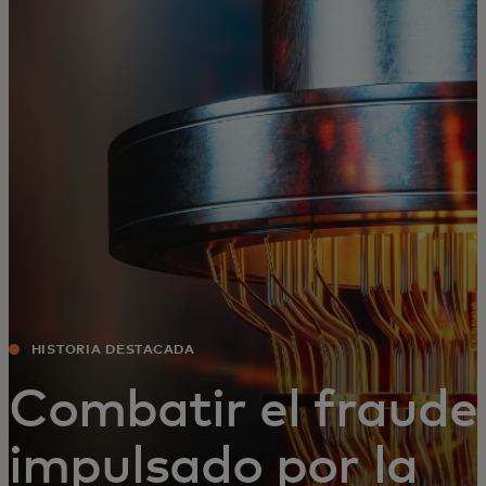
Para ti
Para empresas
Para el mundo
Para innovadores
Noticias y tendencias
HISTORIA DESTACADA
Combatir el fraude
impulsado por la