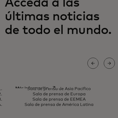
Acceda a las
últimas noticias
de todo el mundo.
Sala de prensa de Asia Pacífico
se abre en una pestaña nueva
Más información
Sala de prensa de Asia Pacífico
Sala de prensa de Europa
Sala de prensa de EEMEA
Sala de prensa de América Latina