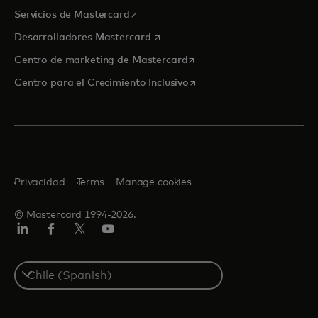
se abre en una pestaña nueva
Servicios de Mastercard
se abre en una pestaña nueva
Desarrolladores Mastercard
se abre en una pestaña nu
Centro de marketing de Mastercard
se abre en una pestaña nu
Centro para el Crecimiento Inclusivo
Privacidad
Terms
Manage cookies
© Mastercard 1994-2026.
LinkedIn
Facebook
Twitter/X
YouTube
Select
a
country