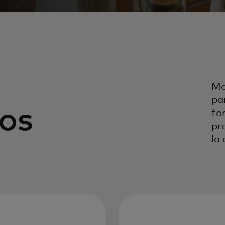
Ma
pa
os
fo
pr
la 