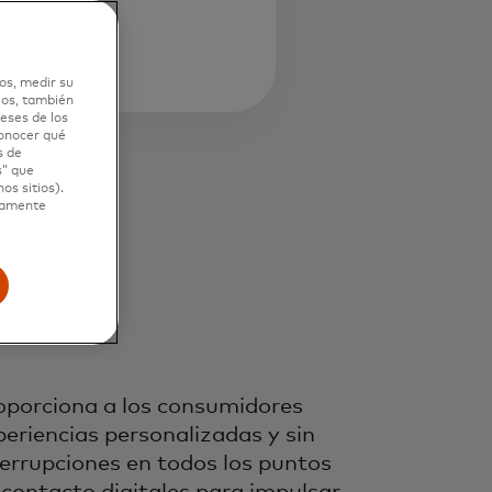
os, medir su
ios, también
eses de los
conocer qué
s de
s” que
os sitios).
ctamente
oporciona a los consumidores
periencias personalizadas y sin
terrupciones en todos los puntos