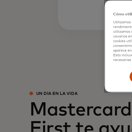
activ
Cómo util
Utilizamos 
rendimiento
utilizamos 
usuarios en
cookies uti
consentimi
aparece en 
Esto incluy
necesarias 
UN DÍA EN LA VIDA
Mastercard 
First te ay