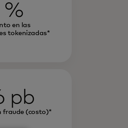
 %
to en las
es tokenizadas*
6 pb
 fraude (costo)*