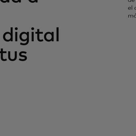
de
el
má
digital
 tus