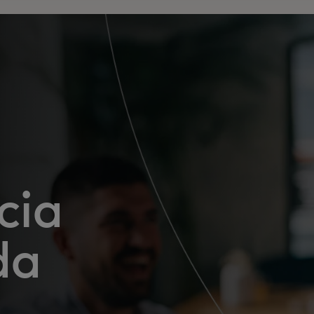
cia
da