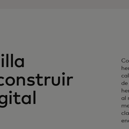
lla
Co
he
construir
ca
de
he
gital
al
me
cl
enc