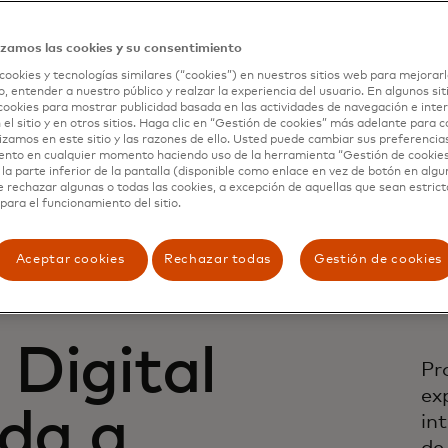
a*
izamos las cookies y su consentimiento
cookies y tecnologías similares (“cookies”) en nuestros sitios web para mejorarl
, entender a nuestro público y realzar la experiencia del usuario. En algunos sit
cookies para mostrar publicidad basada en las actividades de navegación e inter
 el sitio y en otros sitios. Haga clic en “Gestión de cookies” más adelante para 
lizamos en este sitio y las razones de ello. Usted puede cambiar sus preferencia
ento en cualquier momento haciendo uso de la herramienta “Gestión de cookie
la parte inferior de la pantalla (disponible como enlace en vez de botón en algun
e rechazar algunas o todas las cookies, a excepción de aquellas que sean estri
para el funcionamiento del sitio.
Aceptar cookies
Rechazar todas
Gestión de cookies
Digital
Pr
ex
uda a
in