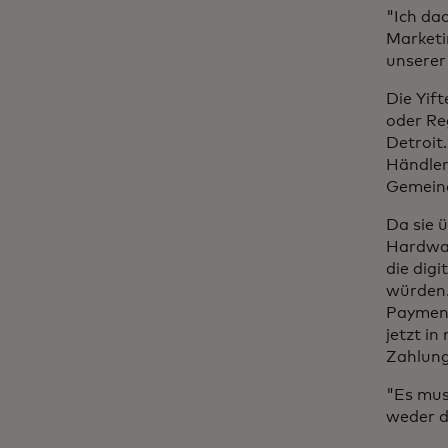
"Ich dac
Marketi
unserer
Die Yif
oder Re
Detroit
Händler
Gemeind
Da sie ü
Hardwar
die dig
würden.
Payment
jetzt i
Zahlung
"Es mus
weder d