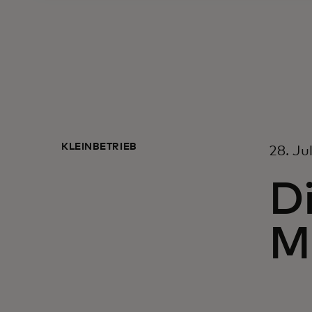
KLEINBETRIEB
28. Ju
Di
M