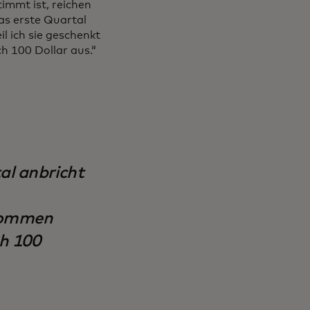
mmt ist, reichen
das erste Quartal
l ich sie geschenkt
h 100 Dollar aus.“
tal anbricht
ekommen
ch 100