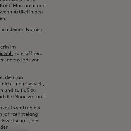
n Kristi Morron nimmt
 wenn Artikel in den
en.
nd ich deinen Namen
erin im
ic Salt
zu eröffnen.
der Innenstadt von
ge, die man
nicht mehr so viel",
en und zu Fuß zu
d die Dinge zu tun."
kaufszentren bis
en jahrzehntelang
niswirtschaft, der
 der