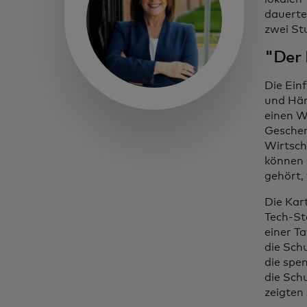
dauerte
zwei St
"Der 
Die Ein
und Hän
einen W
Geschen
Wirtsch
können 
gehört,
Die Kar
Tech-St
einer T
die Sch
die spe
die Sch
zeigten