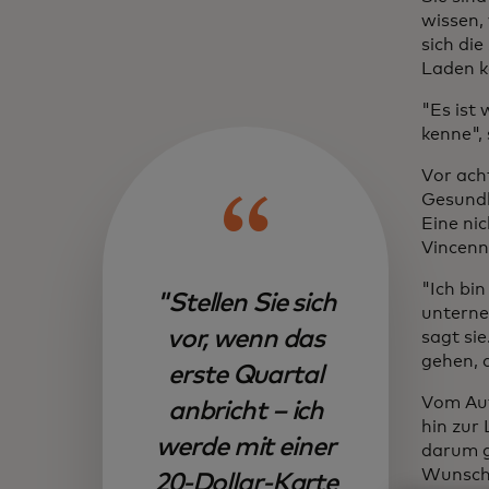
wissen,
sich die
Laden k
"Es ist
kenne", 
Vor acht
Gesundh
Eine ni
Vincenn
"Ich bi
"Stellen Sie sich
unterne
vor, wenn das
sagt si
gehen, 
erste Quartal
Vom Auf
anbricht – ich
hin zur
werde mit einer
darum g
Wunsch 
20-Dollar-Karte