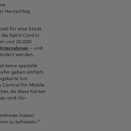
ine
der Herzschlag
iell für eine Stadt
ie Spirit Card in
den und 20.000
 Unternehmen
– und
fördert werden.
t keine spezielle
äufer geben einfach
ungskarte tun
n Control for Mobile
cher, da diese Karten
 Tap-and-Go-
ternehmen haben
rtem zu befassen."