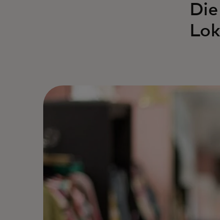
Die
Lok