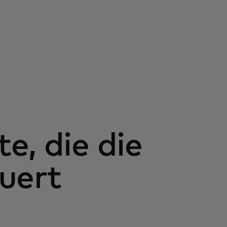
e, die die
uert