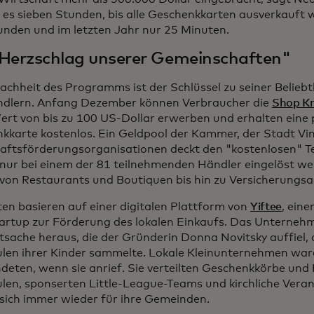
 es sieben Stunden, bis alle Geschenkkarten ausverkauft 
unden und im letzten Jahr nur 25 Minuten.
Herzschlag unserer Gemeinschaften"
fachheit des Programms ist der Schlüssel zu seiner Belieb
dlern. Anfang Dezember können Verbraucher die
Shop K
ert von bis zu 100 US-Dollar erwerben und erhalten eine
kkarte kostenlos. Ein Geldpool der Kammer, der Stadt Vi
aftsförderungsorganisationen deckt den "kostenlosen" Tei
nur bei einem der 81 teilnehmenden Händler eingelöst wer
 von Restaurants und Boutiquen bis hin zu Versicherungs
ten basieren auf einer digitalen Plattform von
Yiftee
, ein
artup zur Förderung des lokalen Einkaufs. Das Unterneh
atsache heraus, die der Gründerin Donna Novitsky auffiel, 
ulen ihrer Kinder sammelte. Lokale Kleinunternehmen war
ndeten, wenn sie anrief. Sie verteilten Geschenkkörbe un
ulen, sponserten Little-League-Teams und kirchliche Vera
 sich immer wieder für ihre Gemeinden.