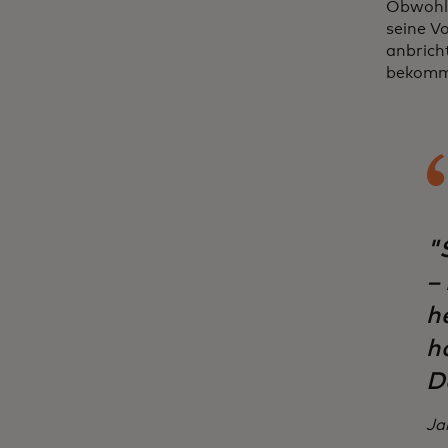
Obwohl 
seine Vo
anbrich
bekomme
"S
–
h
h
Do
Ja