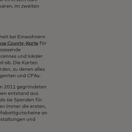
waren, im zweiten
theit bei Einwohnern
nox County-Karte
für
 passende
ncennes und lokaler
l ab. Die Karten
den, zu denen alles
agenten und CPAs.
em 2011 gegründeten
men entstand aus
als sie Spenden für
en immer die ersten,
d Rabattgutscheine an
nstaltungen und