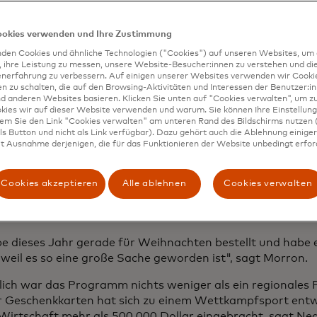
andelstechnologie könnten vielen Einkaufsvierteln neues 
r Eröffnung des Ladens sind Attic Salt und die Innenstadt
ookies verwenden und Ihre Zustimmung
e gewachsen. Die Boutique wurde mehrfach erweitert, un
den Cookies und ähnliche Technologien ("Cookies") auf unseren Websites, um 
rnahme eines benachbarten Raums. Und heutzutage ist di
, ihre Leistung zu messen, unsere Website-Besucher:innen zu verstehen und di
enerfahrung zu verbessern. Auf einigen unserer Websites verwenden wir Cook
adt von Vincennes ein Tagesausflugsziel für Menschen au
 zu schalten, die auf den Browsing-Aktivitäten und Interessen der Benutzer:in
s viel größeren Städten. Morron nimmt bescheiden ein w
d anderen Websites basieren. Klicken Sie unten auf "Cookies verwalten", um zu
n, aber sie lobt auch Jamie Neal, den Vorsitzenden der 
kies wir auf dieser Website verwenden und warum. Sie können Ihre Einstellung
dem Sie den Link "Cookies verwalten" am unteren Rand des Bildschirms nutzen (
unty, für die Wiederbelebung.
s Button und nicht als Link verfügbar). Dazu gehört auch die Ablehnung einiger 
t Ausnahme derjenigen, die für das Funktionieren der Website unbedingt erford
sem Grund meldete sich Morron für ein neues Programm a
r 2022 ins Leben gerufen hat, die Shop Knox County-Ka
l zu gut anhörte, um wahr zu sein. Ziel des Programms war
Cookies akzeptieren
Alle ablehnen
Cookies verwalten
aft zu fördern, indem Käufer ermutigt werden, mit gemei
kkarten in lokalen Unternehmen einzukaufen.
be dieses Jahr gerade für Weihnachten bestellt und habe 
, weil es so eine große Sache geworden ist", sagt Morron.
lich war das Programm nichts weniger als ein regionale
er Geschenkkarten hat sich zu einem Wettkampfsport entw
 Wirtschaft mehr als 500.000 Dollar eingebracht, sagt Nea