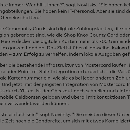
hte immer: Wer hilft ihnen?", sagt Novitsky. "Sie haben ke
ngabteilungen. Sie haben kein IT-Personal. Aber sie sind 
 Gemeinschaften."
tee Community Cards sind digitale Zahlungskarten, die spez
gion gebrandet sind, wie die Shop Knox County Card oder d
. Heute decken die digitalen Karten mehr als 700 Gemein
 im ganzen Land ab. Das Ziel ist überall dasselbe:
kleinen
en – zum Erfolg zu verhelfen, indem lokale Ausgaben ge
ber die bestehende Infrastruktur von Mastercard laufen, is
e oder Point-of-Sale-Integration erforderlich – die Verk
itale Kartennummer ein, wie sie es bei jeder anderen Zahl
 Und jetzt, mit der jüngsten Integration von Mastercard I
s durch Yiftee, ist der Checkout noch schneller und einfa
n mobile Geldbörsen geladen und überall mit kontaktlosen
en verwendet werden können.
ste einfach sein", sagt Novitsky. "Die meisten dieser Un
ie Zeit noch die Bandbreite, um sich mit etwas Komplizie