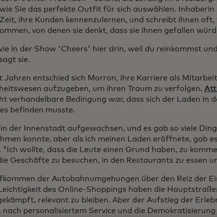
 wie Sie das perfekte Outfit für sich auswählen. Inhaberi
 Zeit, ihre Kunden kennenzulernen, und schreibt ihnen oft,
ommen, von denen sie denkt, dass sie ihnen gefallen würd
 wie in der Show 'Cheers' hier drin, weil du reinkommst u
sagt sie.
 Jahren entschied sich Morron, ihre Karriere als Mitarbeit
eitswesen aufzugeben, um ihren Traum zu verfolgen,
Att
cht verhandelbare Bedingung war, dass sich der Laden in 
es befinden musste.
n in der Innenstadt aufgewachsen, und es gab so viele Din
hmen konnte, aber als ich meinen Laden eröffnete, gab es 
e. "Ich wollte, dass die Leute einen Grund haben, zu komm
die Geschäfte zu besuchen, in den Restaurants zu essen un
kommen der Autobahnumgehungen über den Reiz der Ein
 Leichtigkeit des Online-Shoppings haben die Hauptstraß
ekämpft, relevant zu bleiben. Aber der Aufstieg der Erleb
nach personalisiertem Service und die Demokratisierung