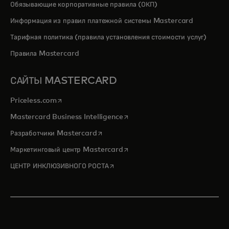
Обязывающие корпоративные правила (ОКП)
Информация из правил платежной системы Mastercard
Тарифная политика (правила установления стоимости услуг)
Правила Mastercard
САЙТЫ MASTERCARD
opens in a new tab
Priceless.com
opens in a new tab
Mastercard Business Intelligence
opens in a new tab
Разработчики Mastercard
opens in a new tab
Маркетинговый центр Mastercard
opens in a new tab
ЦЕНТР ИНКЛЮЗИВНОГО РОСТА