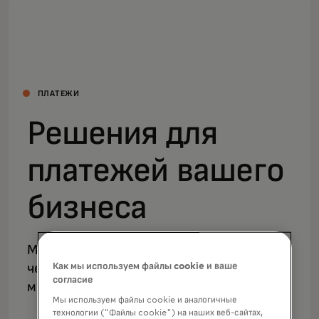
ПЛАТЕЖИ
Решения для
платежей вашего
бизнеса
Мы объединяем передовые технологии и
Как мы используем файлы cookie и ваше
человеческий подход для создания
согласие
мощных персональных впечатлений.
Мы используем файлы cookie и аналогичные
технологии ("Файлы cookie") на наших веб-сайтах,