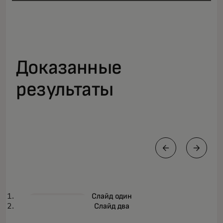
Доказанные
результаты
НОВОСТИ
О
Слайд один
Будущее платежей
Подробнее
Слайд два
д