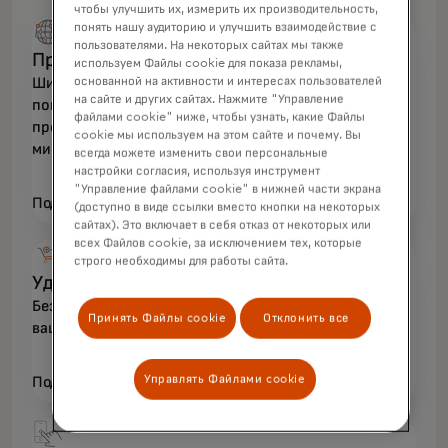
чтобы улучшить их, измерить их производительность,
понять нашу аудиторию и улучшить взаимодействие с
пользователями. На некоторых сайтах мы также
Преимущества принятия
используем Файлы cookie для показа рекламы,
основанной на активности и интересах пользователей
Широкий выбор, контроль и уверенность:
на сайте и других сайтах. Нажмите "Управление
повышайте продажи, радуйте клиентов и
файлами cookie" ниже, чтобы узнать, какие Файлы
предлагайте удобные безопасные платежи по всему
cookie мы используем на этом сайте и почему. Вы
миру.
всегда можете изменить свои персональные
настройки согласия, используя инструмент
"Управление файлами cookie" в нижней части экрана
Подробнее
(доступно в виде ссылки вместо кнопки на некоторых
сайтах). Это включает в себя отказ от некоторых или
всех Файлов cookie, за исключением тех, которые
строго необходимы для работы сайта.
Удобное оформление покупки
Безопасная, простая и быстрая оплата для вас и
Принять Файлы cookie
Отклонить все
ваших клиентов.
Управлять Файлами cookie
Подробнее