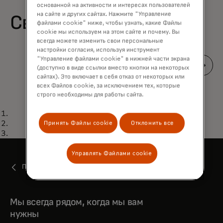
основанной на активности и интересах пользователей
на сайте и других сайтах. Нажмите "Управление
Связанный контент
файлами cookie" ниже, чтобы узнать, какие Файлы
cookie мы используем на этом сайте и почему. Вы
всегда можете изменить свои персональные
настройки согласия, используя инструмент
"Управление файлами cookie" в нижней части экрана
(доступно в виде ссылки вместо кнопки на некоторых
сайтах). Это включает в себя отказ от некоторых или
всех Файлов cookie, за исключением тех, которые
строго необходимы для работы сайта.
КИБЕРБЕЗОПАСНОСТЬ
слайд 2
Что такое токенизация?
Подробнее
слайд 3
Принять Файлы cookie
Отклонить все
слайд 1
Управлять Файлами cookie
Получите поддержку
Мы всегда рядом, когда мы вам
нужны