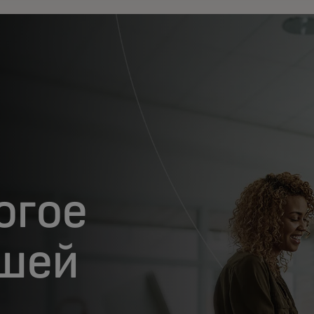
огое
ашей