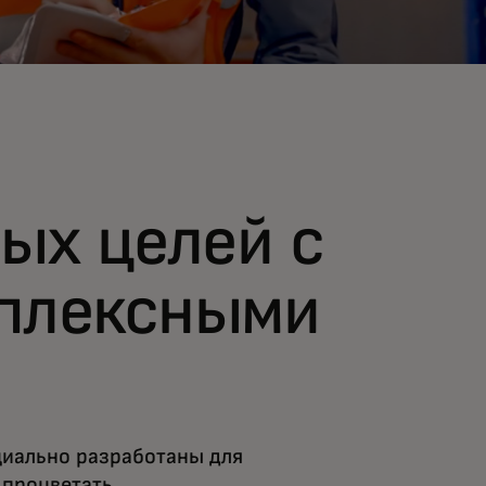
ых целей с
плексными
иально разработаны для
 процветать.