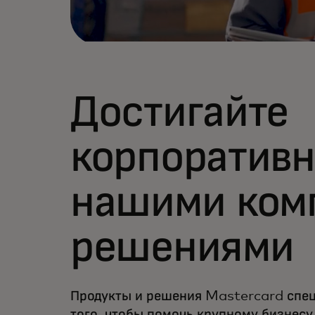
Достигайте
корпоративн
нашими ком
решениями
Продукты и решения Mastercard спец
того, чтобы помочь крупному бизнесу