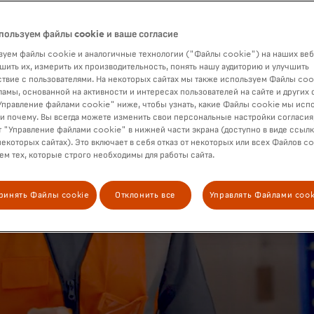
пользуем файлы cookie и ваше согласие
уем файлы cookie и аналогичные технологии ("Файлы cookie") на наших веб
шить их, измерить их производительность, понять нашу аудиторию и улучшить
твие с пользователями. На некоторых сайтах мы также используем Файлы coo
ламы, основанной на активности и интересах пользователей на сайте и других 
правление файлами cookie" ниже, чтобы узнать, какие Файлы cookie мы исп
 и почему. Вы всегда можете изменить свои персональные настройки согласия
 "Управление файлами cookie" в нижней части экрана (доступно в виде ссыл
некоторых сайтах). Это включает в себя отказ от некоторых или всех Файлов co
м тех, которые строго необходимы для работы сайта.
ринять Файлы cookie
Отклонить все
Управлять Файлами cook