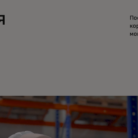
я
По
ко
мо
и