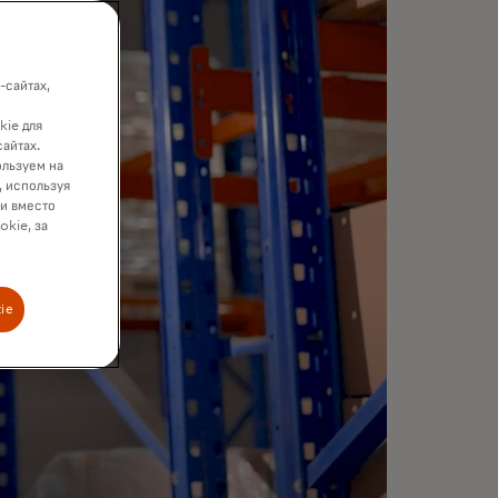
-сайтах,
kie для
сайтах.
ользуем на
, используя
ки вместо
okie, за
ie