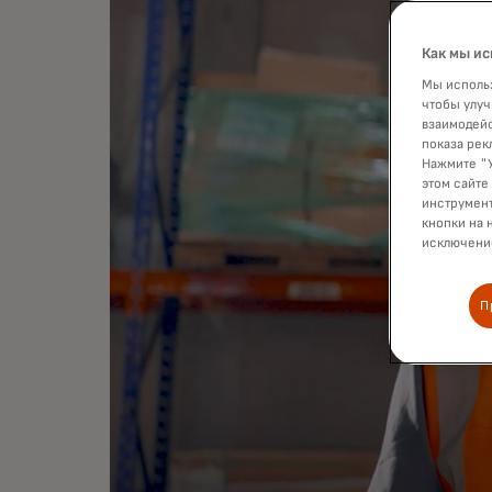
Как мы ис
Мы использ
чтобы улуч
взаимодейс
показа рек
Нажмите "У
этом сайте
инструмент
кнопки на 
исключение
П