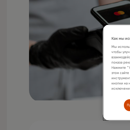
Как мы ис
Мы использ
чтобы улуч
взаимодейс
показа рек
Нажмите "У
этом сайте
инструмент
кнопки на 
исключение
П