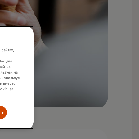
-сайтах,
kie для
сайтах.
ользуем на
, используя
ки вместо
okie, за
ie