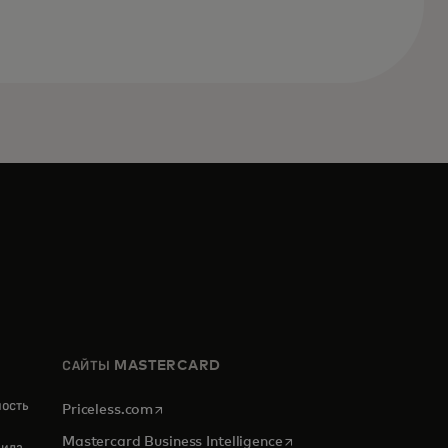
САЙТЫ MASTERCARD
ность
opens in a new tab
Priceless.com
opens in a new tab
Mastercard Business Intelligence
ила