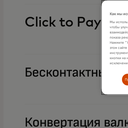
Как мы ис
Click to Pay
Мы использ
чтобы улуч
взаимодейс
показа рек
Нажмите "У
этом сайте
инструмент
кнопки на 
исключение
Бесконтактный
П
Конвертация ва