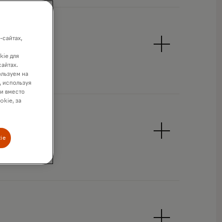
-сайтах,
kie для
сайтах.
ользуем на
, используя
ки вместо
okie, за
ie