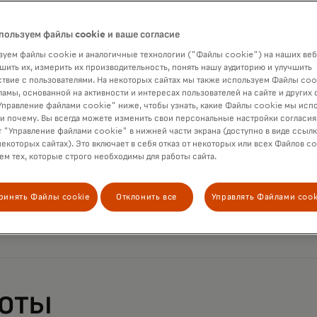
пользуем файлы cookie и ваше согласие
уем файлы cookie и аналогичные технологии ("Файлы cookie") на наших веб
шить их, измерить их производительность, понять нашу аудиторию и улучшить
твие с пользователями. На некоторых сайтах мы также используем Файлы coo
ламы, основанной на активности и интересах пользователей на сайте и других 
правление файлами cookie" ниже, чтобы узнать, какие Файлы cookie мы исп
 и почему. Вы всегда можете изменить свои персональные настройки согласия
 "Управление файлами cookie" в нижней части экрана (доступно в виде ссыл
некоторых сайтах). Это включает в себя отказ от некоторых или всех Файлов co
м тех, которые строго необходимы для работы сайта.
ринять Файлы cookie
Отклонить все
Управлять Файлами cook
люты