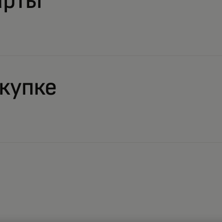
арты
купке