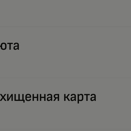
юта
охищенная карта