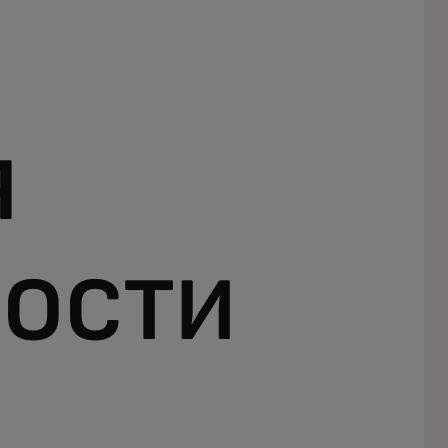
я
ости