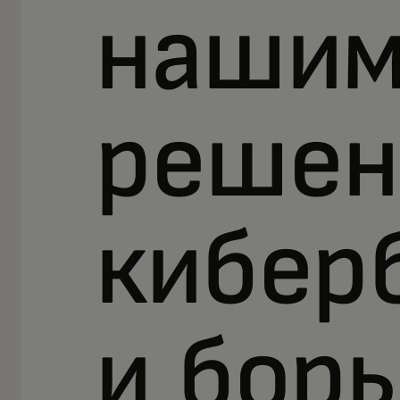
наши
решен
кибер
и бор