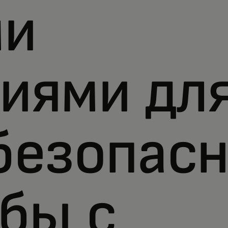
ми
иями дл
безопасн
ьбы с