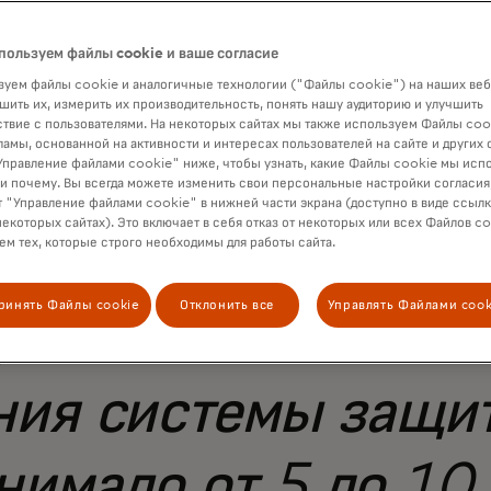
пользуем файлы cookie и ваше согласие
уем файлы cookie и аналогичные технологии ("Файлы cookie") на наших веб
шить их, измерить их производительность, понять нашу аудиторию и улучшить
твие с пользователями. На некоторых сайтах мы также используем Файлы coo
ламы, основанной на активности и интересах пользователей на сайте и других 
правление файлами cookie" ниже, чтобы узнать, какие Файлы cookie мы исп
 онлайн-защите б
 и почему. Вы всегда можете изменить свои персональные настройки согласия
 "Управление файлами cookie" в нижней части экрана (доступно в виде ссыл
некоторых сайтах). Это включает в себя отказ от некоторых или всех Файлов co
м тех, которые строго необходимы для работы сайта.
льно простых угроз
ринять Файлы cookie
Отклонить все
Управлять Файлами cook
уются за считанны
ния системы защит
нимало от 5 до 10