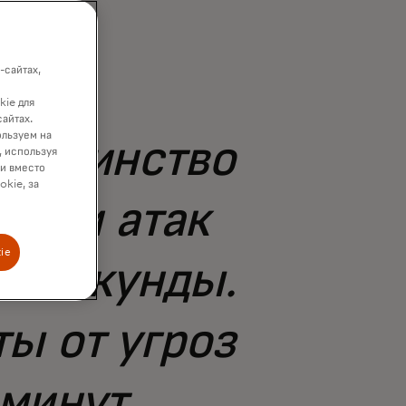
-сайтах,
kie для
сайтах.
ользуем на
ольшинство
, используя
ки вместо
okie, за
 или атак
ie
е секунды.
ы от угроз
 минут.