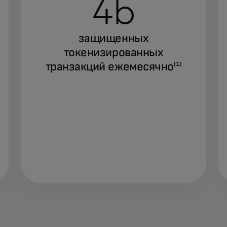
4b
защищенных
токенизированных
транзакций ежемесячно
[1]