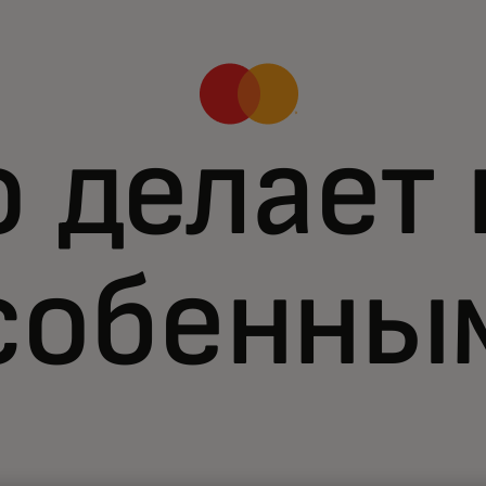
о делает 
собенны