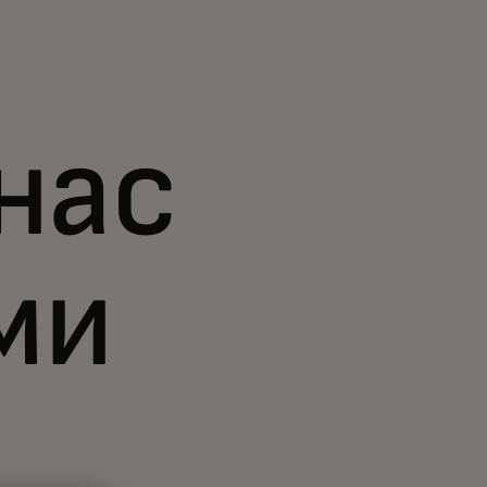
нас
ми